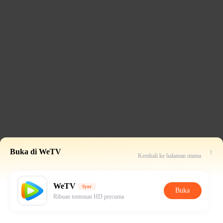
Buka di WeTV
Kembali ke halaman utama
WeTV
Syor
Buka
Ribuan tontonan HD percuma