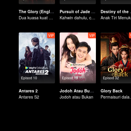
The Glory (English Ver.)
Pursuit of Jade (English Ver.)
Destiny 
Dua kuasa kuat bekerjasama untuk memecahkan kebuntuan
Kahwin dahulu, cinta kemudian!
Anak
VIP
VIP
Episod 10
Episod 19
Episod 32
Antares 2
Jodoh Atau Bukan
Glory Back
Antares S2
Jodoh atau Bukan
Permaisuri dalam t