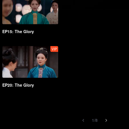
EP15: The Glory
VIP
EP20: The Glory
1
/
8