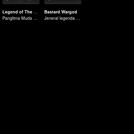
Legend of The Female General (English Ver.)
Bastard Wargod
Panglima Muda Melindungi Negara dan Keluarga
Jeneral legenda kembali! Takluk kuasa, tumpas pengkhianat, raih cinta!