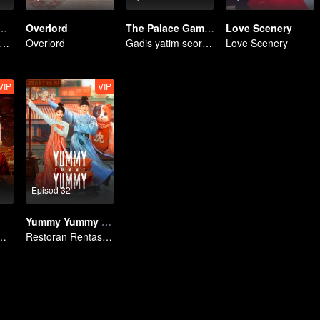
of the General's Bride
Overlord
The Palace Gambit
Love Scenery
 Tiri Menukar Wajah, Bangkit Membalas Dendam di Kediaman Jeneral!
Overlord
Gadis yatim seorang diri mencabar seluruh istana!
Love Scenery
VIP
VIP
Episod 32
Yummy Yummy Yummy
ubuh pembantu, lawan semua musuh!
Restoran Rentas Zaman