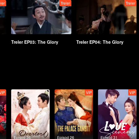
eler
Treler
Treler
Treler EP03: The Glory
Treler EP04: The Glory
VIP
VIP
VIP
Episod 36
Episod 26
Episod 31