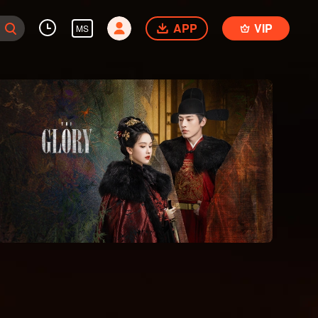
APP
VIP
MS