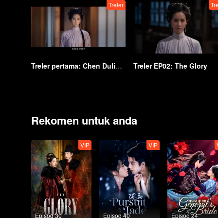
Treler
Tr
Treler pertama: Chen Duling dan Xin Yun menghadapi situasi terdesak dan cuba menyembunyikan kebenaran ｜The Glory
Treler EP02: The Glory
Rekomen untuk anda
VIP
VIP
Episod 30
Episod 40
Episod 24