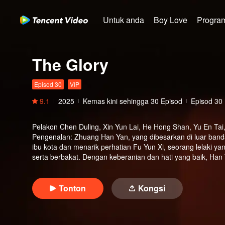
Untuk anda
Boy Love
Program
The Glory
Episod 30
VIP
9.1
2025
Kemas kini sehingga
30
Episod
Episod 30
Pelakon
Chen Duling, Xin Yun Lai, He Hong Shan, Yu En Ta
Pengenalan
:
Zhuang Han Yan, yang dibesarkan di luar bandar
ibu kota dan menarik perhatian Fu Yun Xi, seorang lelaki yan
serta berbakat. Dengan keberanian dan hati yang baik, Han Y
mulai bersemi. Han Yan berdamai dengan ibunya dan meras
membongkar kepura-puraan Zhuang Shi Yang dan akhirnya 
Tonton
Kongsi