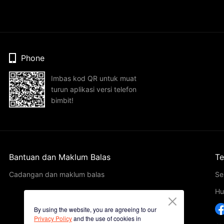
Phone
Imbas kod QR untuk muat
turun aplikasi versi telefon
bimbit!
Bantuan dan Maklum Balas
Te
Cadangan dan maklum balas
Se
Hu
By using the website, you are agreeing to our
Privacy Policy
and the use of cookies in