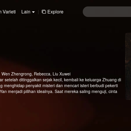
 Varieti
Lain
|
Explore
i, Wen Zhengrong, Rebecca, Liu Xuwei
 setelah ditinggalkan sejak kecil, kembali ke keluarga Zhuang di
g menghidap penyakit misteri dan mencari isteri berbudi pekerti
an menjadi pilihan idealnya. Saat mereka saling menguji, cinta
ai kehangatan keluarga bersama keluarga Fu. Bersama, mereka
menjadi pasangan yang bahagia.