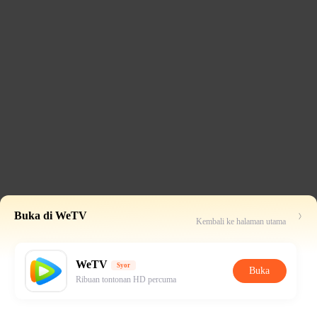
Buka di WeTV
Kembali ke halaman utama
WeTV
Syor
Buka
Ribuan tontonan HD percuma