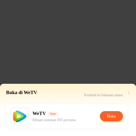
Buka di WeTV
Kembali ke halaman utama
WeTV
Syor
Buka
Ribuan tontonan HD percuma