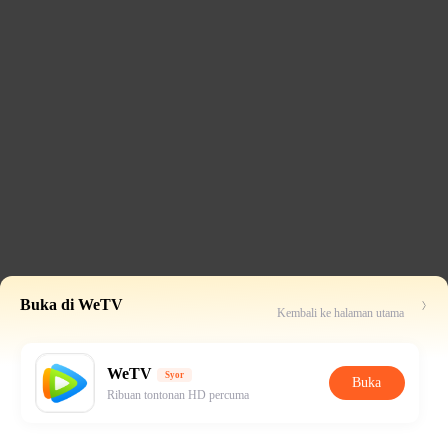
Buka di WeTV
Kembali ke halaman utama
WeTV
Syor
Buka
Ribuan tontonan HD percuma