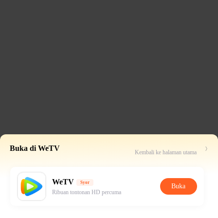
Buka di WeTV
Kembali ke halaman utama
WeTV
Syor
Buka
Ribuan tontonan HD percuma