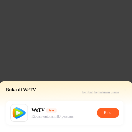
Buka di WeTV
Kembali ke halaman utama
WeTV
Syor
Buka
Ribuan tontonan HD percuma