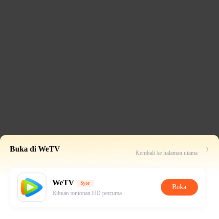
Buka di WeTV
Kembali ke halaman utama
WeTV
Syor
Buka
Ribuan tontonan HD percuma