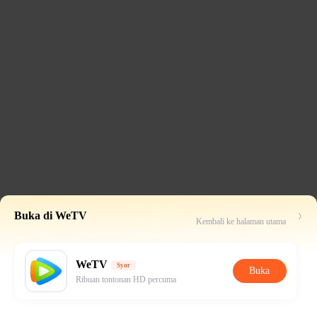
Buka di WeTV
Kembali ke halaman utama
WeTV
Syor
Buka
Ribuan tontonan HD percuma