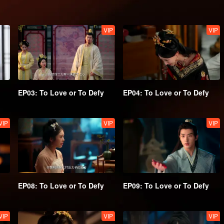
VIP
VIP
EP03: To Love or To Defy
EP04: To Love or To Defy
VIP
VIP
VIP
EP08: To Love or To Defy
EP09: To Love or To Defy
VIP
VIP
VIP