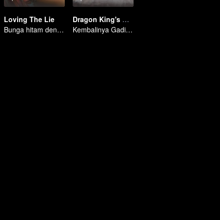
Loving The Lie
Dragon King's Decree
Bunga hitam dendam terperangkap cinta dengan pewaris nakal
Kembalinya Gadis Anak Gundik yang Pernah Dipermalukan