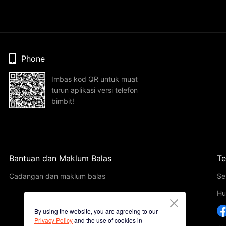
Phone
Imbas kod QR untuk muat
turun aplikasi versi telefon
bimbit!
Bantuan dan Maklum Balas
Te
Cadangan dan maklum balas
Se
Hu
By using the website, you are agreeing to our
Privacy Policy
and the use of cookies in