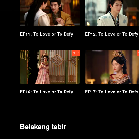
EP11: To Love or To Defy
EP12: To Love or To Defy
VIP
EP16: To Love or To Defy
EP17: To Love or To Defy
Belakang tabir