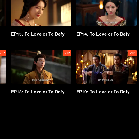
EP13: To Love or To Defy
EP14: To Love or To Defy
VIP
VIP
VIP
EP18: To Love or To Defy
EP19: To Love or To Defy