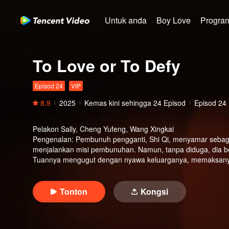
Untuk anda
Boy Love
Program
To Love or To Defy
Episod 24
VIP
8.9
2025
Kemas kini sehingga
24
Episod
Episod 24
Pelakon
Sally, Cheng Yufeng, Wang Xingkai
Pengenalan
:
Pembunuh pengganti, Shi Qi, menyamar sebagai
menjalankan misi pembunuhan. Namun, tanpa diduga, dia be
Tuannya mengugut dengan nyawa keluarganya, memaksanya 
harus dilaksanakan dan cinta yang tak dapat ditolak, mere
Tonton
Kongsi