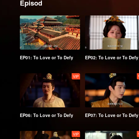
Episod
EP01: To Love or To Defy
EP02: To Love or To Defy
VIP
EP06: To Love or To Defy
EP07: To Love or To Defy
VIP