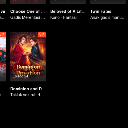
ove
Choose One of Four
Beloved of A Lifetime
Twin Fates
Cinta Bermula dan Berakhir di Istana
Gadis Merentasi Masa untuk menawan Empat Jejaka Tampan
Kuno · Fantasi
Anak gadis manusia rela bersatu nasib dengan makhluk ilahi
VIP
VIP
Episod 24
Dominion and Devotion
Jeneral Tegas yang Berjuang untuk Isteri dan Cinta!
Takluk seluruh dunia, tapi cintanya hanya untuk dia.