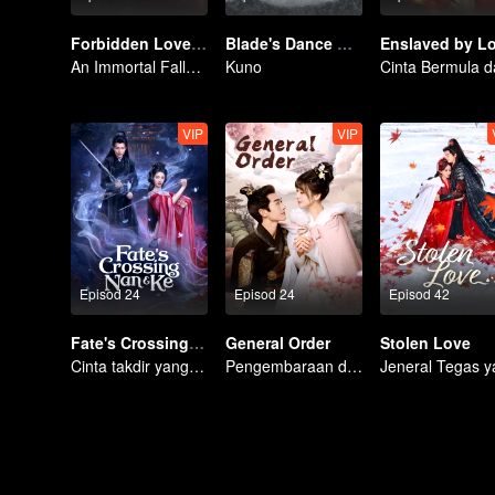
Forbidden Love Between
Blade's Dance with You
Enslaved by L
An Immortal Falls in Love With a Witch
Kuno
VIP
VIP
Episod 24
Episod 24
Episod 42
Fate's Crossing Nan & Ke
General Order
Stolen Love
Cinta takdir yang melintasi masa dan mimpi!
Pengembaraan dan cinta melalui masa!