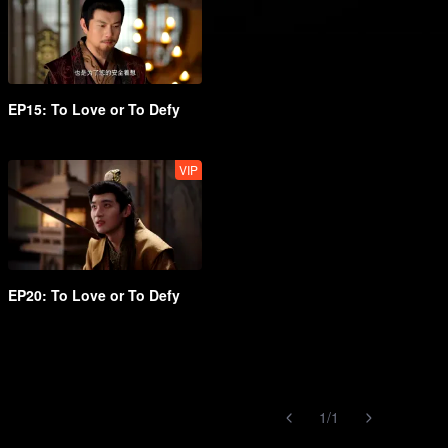
EP15: To Love or To Defy
VIP
EP20: To Love or To Defy
1
/
1