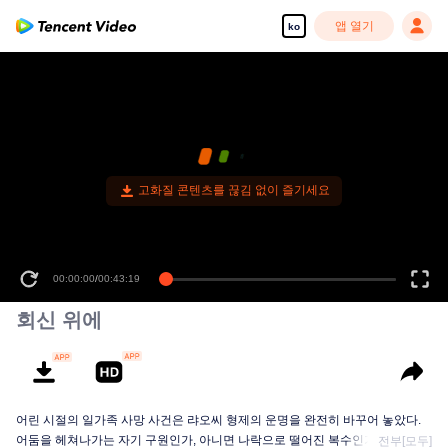
앱 열기
ko
고화질 콘텐츠를 끊김 없이 즐기세요
00:00:00
/
00:43:19
회신 위에
어린 시절의 일가족 사망 사건은 랴오씨 형제의 운명을 완전히 바꾸어 놓았다.
어둠을 헤쳐나가는 자기 구원인가, 아니면 나락으로 떨어진 복수인가? 한때 그
전부[모두]