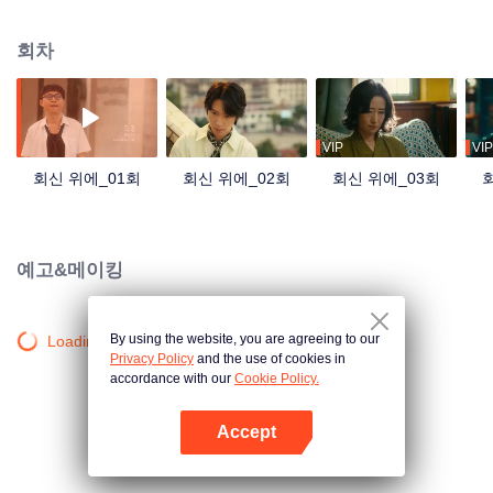
누구보다 가까웠고 함께 여러 차례 기이한 사건을 해결했던 친형제는 결국 흑과
백의 대립면에 서게 되었다.
회차
VIP
VIP
회신 위에_01회
회신 위에_02회
회신 위에_03회
예고&메이킹
By using the website, you are agreeing to our
Loading…
Privacy Policy
and the use of cookies in
accordance with our
Cookie Policy.
Accept
앱 열기