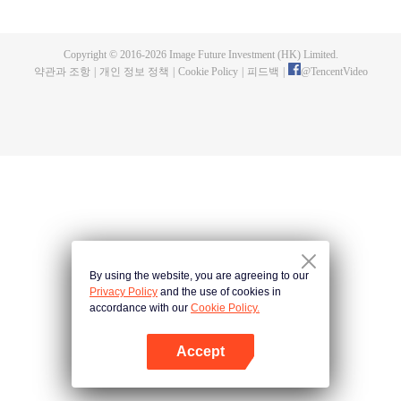
이름은 위체 룡연이었습니다. 위체 룡연은 류엉을 구해준 덕분에 그녀를 잘 모
시곤 합니다. 하지만, 뭔가 잘못된 일로 인해 하오 설은 류영이 실종된 것으로 오
해하게 되어, 이를 찾기 위해 늑대 요괴를 만나게 됩니다. 결국, 위체 룡연의 손
Copyright © 2016-
2026
Image Future Investment (HK) Limited.
에서 임의처럼 죽게 됩니다. 위체 룡연은 류영의 바람을 이뤄줘 작은 아가씨를
약관과 조항
|
개인 정보 정책
|
Cookie Policy
|
피드백
|
@
TencentVideo
돌아올 수 있게 도와주며, 삼세동안 그녀를 지키고 있습니다. 그렇게 위체 룡연
은 서약을 이행하면서도 류영의 평생을 지켜왔습니다. 하지만, 네 번째 삶인 구
경연에서만 위체 룡연의 존재를 알게 되었고, 벌을 받는 위체 룡연을 구하기 위
해 명욱성준에게 혼을 흡수당하게 되었습니다. 그리고 마침내 그녀의 다른 반쪽
혼은 위체 룡연과 합쳐져 그를 돕게 되었고, 위체 룡연은 악당을 무찌르게 되었
습니다.
By using the website, you are agreeing to our
Privacy Policy
and the use of cookies in
accordance with our
Cookie Policy.
Accept
앱 열기