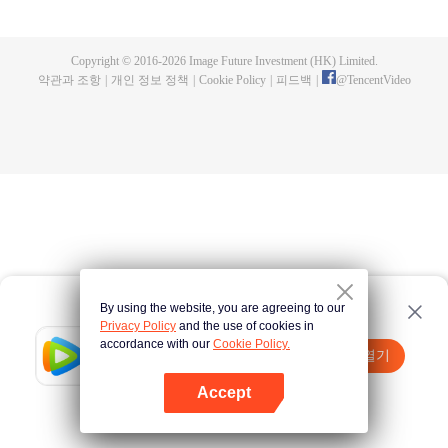
심은 매일 그녀의 마음을 얻으려고 필사적으로 꼬신다. 이렇게 우스꽝스러운 상
황에서 과연 누가 승자가 될까?
Copyright © 2016-
2026
Image Future Investment (HK) Limited.
약관과 조항
|
개인 정보 정책
|
Cookie Policy
|
피드백
|
@
TencentVideo
By using the website, you are agreeing to our
Privacy Policy
and the use of cookies in
accordance with our
Cookie Policy.
Tencent Video
앱 열기
더 많은 콘텐츠 시청하기
Accept
실패시
여기 클릭
다시 시도
앱 열기