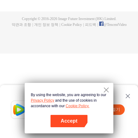
심은 매일 그녀의 마음을 얻으려고 필사적으로 꼬신다. 이렇게 우스꽝스러운 상
황에서 과연 누가 승자가 될까?
Copyright © 2016-
2026
Image Future Investment (HK) Limited.
약관과 조항
|
개인 정보 정책
|
Cookie Policy
|
피드백
|
@
TencentVideo
By using the website, you are agreeing to our
Privacy Policy
and the use of cookies in
accordance with our
Cookie Policy.
Tencent Video
앱 열기
더 많은 콘텐츠 시청하기
Accept
실패시
여기 클릭
다시 시도
앱 열기