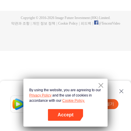
심은 매일 그녀의 마음을 얻으려고 필사적으로 꼬신다. 이렇게 우스꽝스러운 상
황에서 과연 누가 승자가 될까?
Copyright © 2016-
2026
Image Future Investment (HK) Limited.
약관과 조항
|
개인 정보 정책
|
Cookie Policy
|
피드백
|
@
TencentVideo
By using the website, you are agreeing to our
Privacy Policy
and the use of cookies in
accordance with our
Cookie Policy.
Tencent Video
앱 열기
더 많은 콘텐츠 시청하기
Accept
실패시
여기 클릭
다시 시도
앱 열기