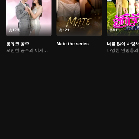
총12회
총12회
총8회
롱유크 공주
Mate the series
너를 많이 사랑
오만한 공주의 이세계 로맨스