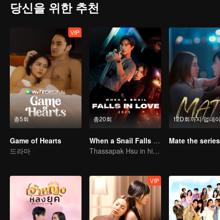
당신을 위한 추천
VIP
총5회
총20회
12D회까지 업데
Game of Hearts
When a Snail Falls in Love 2023
Mate the series
드라마
Thassapak Hsu in his leading role in this series featuring two ace investigators
VIP