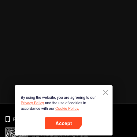
By using the website, you are agreeing to our
Privacy Policy
and the use of cookies in
accordance with our
Cookie Policy.
Phone
Accept
앱을 다운로드하려면 QR 코드