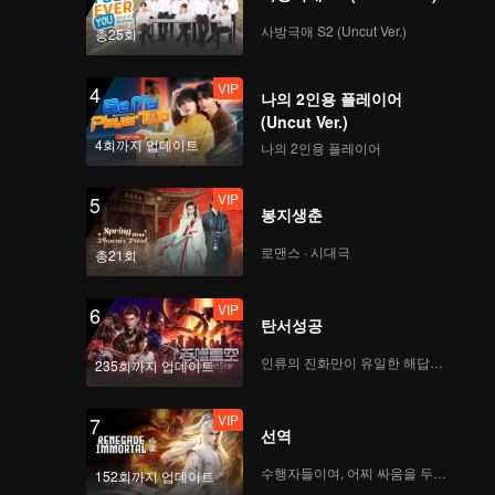
Series_04B회
사방극애 S2 (Uncut Ver.)
총25회
VIP
VIP
Thaibaan in Love The
4
나의 2인용 플레이어
Series_05A회
(Uncut Ver.)
4회까지 업데이트
나의 2인용 플레이어
VIP
VIP
Thaibaan in Love The
5
봉지생춘
Series_05B회
로맨스 · 시대극
총21회
VIP
VIP
Thaibaan in Love The
6
탄서성공
Series_06A회
인류의 진화만이 유일한 해답이다
235회까지 업데이트
VIP
VIP
Thaibaan in Love The
7
선역
Series_06B회
수행자들이여, 어찌 싸움을 두려워하랴
152회까지 업데이트