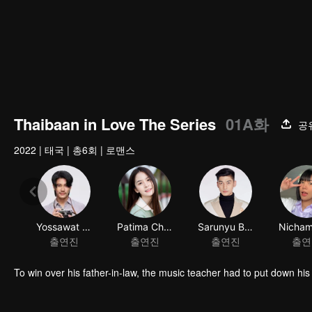
00:00:02
/
00:18:28
Thaibaan in Love The Series
01A화
공
2022
|
태국
|
총6회
|
로맨스
Yossawat Thawapee
Patima Chumfa
Sarunyu Boonthai
출연진
출연진
출연진
출연
To win over his father-in-law, the music teacher had to put down his g