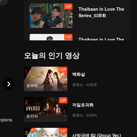
VIP
Thaibaan in Love The
Series_02B회
VIP
Thaibaan in Love The
Series_03A회
오늘의 인기 영상
VIP
VIP
Thaibaan in Love The
1
백화살
Series_03B회
로맨스 · 시대극
총36회
VIP
VIP
Thaibaan in Love The
2
저일초과화
Series_04A회
로맨스 · 드라마
총33회
ampions.
VIP
VIP
Thaibaan in Love The
3
사방극애 S2 (Uncut Ver.)