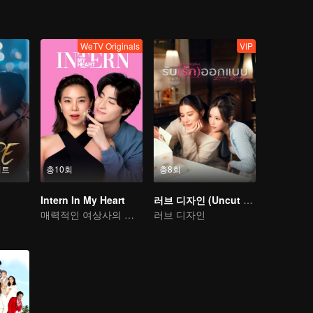
WeTV Originals
VIP
이트
총10회
총8회
Intern In My Heart
러브 디자인 (Uncut Ver.)
매력적인 여상사의 마음를 사로잡은 강아지 남친
러브 디자인