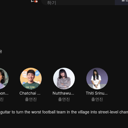
하기
480P
1.0X
KO
유
Nichamon Kham-in
Chatchai Chinsri
Nutthawut Sanyabut
Thiti Srinuan
진
출연진
출연진
출연진
uitar to turn the worst football team in the village into street-level ch