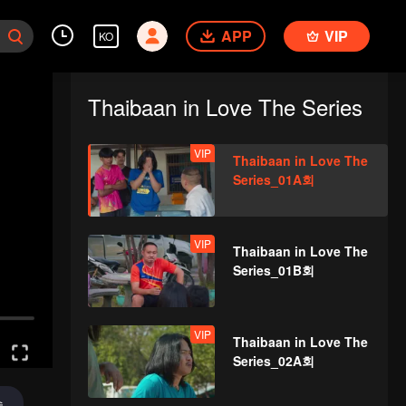
APP
VIP
KO
Thaibaan in Love The Series
VIP
Thaibaan in Love The
Series_01A회
VIP
Thaibaan in Love The
Series_01B회
VIP
Thaibaan in Love The
Series_02A회
송