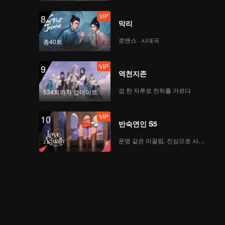
VIP
8
막리
로맨스 · 시대극
총40회
VIP
9
역천지존
검 한 자루로 천하를 가르다
534회까지 업데이트
VIP
10
반숙연인 S5
운명 같은 이끌림, 진심으로 사랑하다