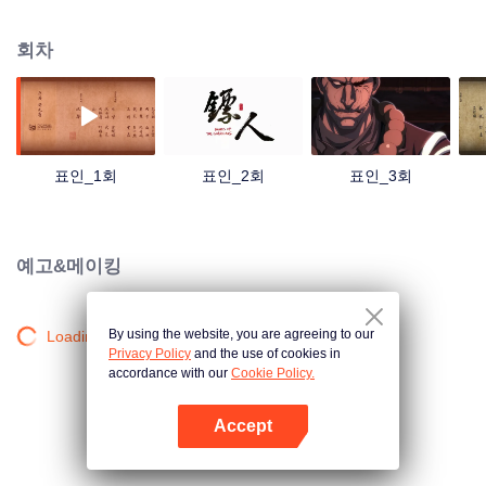
목적지가 수 왕조 도성 장안인 호송 업무를 맡게 되었는데... 그 호송 대상은 수
왕조 통치를 무너뜨리려는 신비 조직 "화안단"의 두령 지세랑이었다. 지세랑을
회차
제거하기 위해 중원 조정은 관외의 오호 가문과 거래하게 되지만 중원 조정의
진정한 목적은 암살이 아니었는데... 천하의 운명이 걸린 여정은 그렇게 시작됐
다.
표인_1회
표인_2회
표인_3회
예고&메이킹
By using the website, you are agreeing to our
Loading…
Privacy Policy
and the use of cookies in
accordance with our
Cookie Policy.
Accept
앱 열기