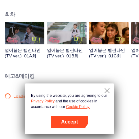
대감 선배였다는 사실은 아는 사람이 거의 없다. 그러던 어느 날, 운명이 움직인
다. 핑락은 첫사랑 “차가운 그녀, 참 선배”와 다시 얽히게 되는데… 문제는 참 선
회차
배가 이 예쁜 얼굴의 후배가, 예전에 자길 졸졸 따라다니던 그 안경 소녀와 같은
사람이란 걸 전혀 모른다는 거다. 만약 이 소녀가 자신을 짝사랑했었다는 사실
을 알게 된다면, 대체 어떤 반응을 보일까?
얼어붙은 밸런타인
얼어붙은 밸런타인
얼어붙은 밸런타인
얼
(TV ver.)_01A회
(TV ver.)_01B회
(TV ver.)_01C회
(TV
예고&메이킹
By using the website, you are agreeing to our
Loading…
Privacy Policy
and the use of cookies in
accordance with our
Cookie Policy.
Accept
앱 열기