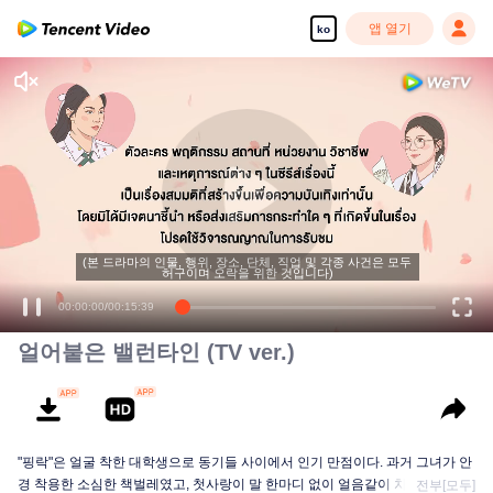
앱 열기
ko
(본 드라마의 인물, 행위, 장소, 단체, 직업 및 각종 사건은 모두
허구이며 오락을 위한 것입니다)
00:00:00
/
00:15:39
얼어붙은 밸런타인 (TV ver.)
"핑락"은 얼굴 착한 대학생으로 동기들 사이에서 인기 만점이다. 과거 그녀가 안
경 착용한 소심한 책벌레였고, 첫사랑이 말 한마디 없이 얼음같이 차가운 터줏
전부[모두]