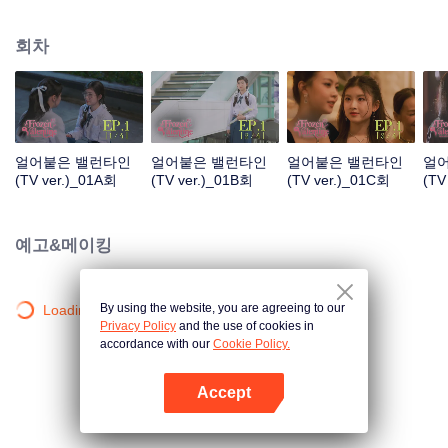
대감 선배였다는 사실은 아는 사람이 거의 없다. 그러던 어느 날, 운명이 움직인
다. 핑락은 첫사랑 “차가운 그녀, 참 선배”와 다시 얽히게 되는데… 문제는 참 선
회차
배가 이 예쁜 얼굴의 후배가, 예전에 자길 졸졸 따라다니던 그 안경 소녀와 같은
사람이란 걸 전혀 모른다는 거다. 만약 이 소녀가 자신을 짝사랑했었다는 사실
을 알게 된다면, 대체 어떤 반응을 보일까?
얼어붙은 밸런타인
얼어붙은 밸런타인
얼어붙은 밸런타인
얼
(TV ver.)_01A회
(TV ver.)_01B회
(TV ver.)_01C회
(TV
예고&메이킹
By using the website, you are agreeing to our
Loading…
Privacy Policy
and the use of cookies in
accordance with our
Cookie Policy.
Accept
앱 열기