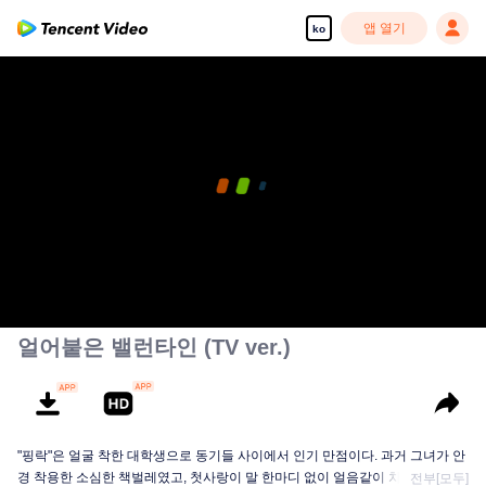
앱 열기
ko
얼어붙은 밸런타인 (TV ver.)
"핑락"은 얼굴 착한 대학생으로 동기들 사이에서 인기 만점이다. 과거 그녀가 안
경 착용한 소심한 책벌레였고, 첫사랑이 말 한마디 없이 얼음같이 차가운 터줏
전부[모두]