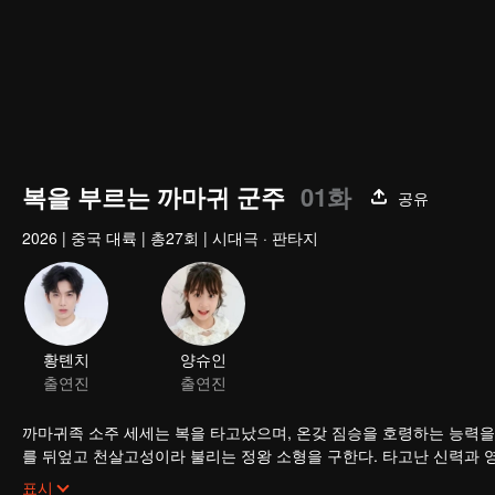
복을 부르는 까마귀 군주
01화
공유
2026
|
중국 대륙
|
총27회
|
시대극 · 판타지
황톈치
양슈인
출연진
출연진
까마귀족 소주 세세는 복을 타고났으며, 온갖 짐승을 호령하는 능력을
를 뒤엎고 천살고성이라 불리는 정왕 소형을 구한다. 타고난 신력과 
비밀을 낱낱이 폭로한다. 정왕의 재기를 돕고 재앙 덩어리에서 복덩이
표시