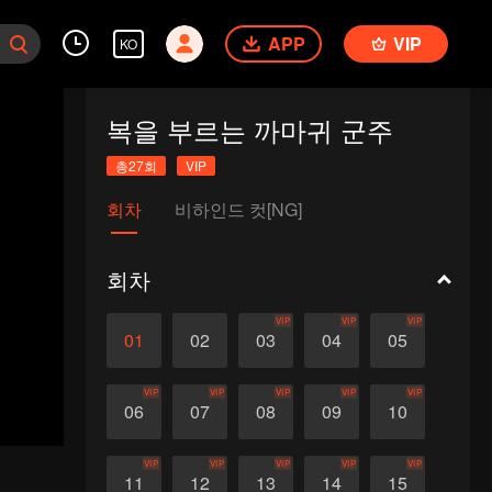
APP
VIP
KO
복을 부르는 까마귀 군주
총27회
VIP
회차
비하인드 컷[NG]
회차
VIP
VIP
VIP
01
02
03
04
05
VIP
VIP
VIP
VIP
VIP
06
07
08
09
10
VIP
VIP
VIP
VIP
VIP
11
12
13
14
15