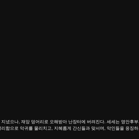
 지녔으나, 재앙 덩어리로 오해받아 난장터에 버려진다. 세세는 영안후부
영리함으로 악귀를 물리치고, 지혜롭게 간신들과 맞서며, 악인들을 응징하
 군주로 거듭나며 아빠의 인생도 역전시킨다.