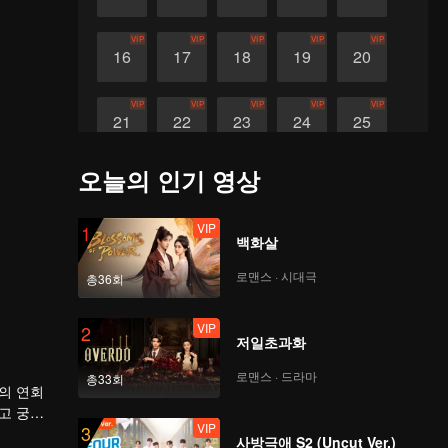
VIP
VIP
VIP
VIP
VIP
16
17
18
19
20
VIP
VIP
VIP
VIP
VIP
21
22
23
24
25
오늘의 인기 영상
VIP
VIP
26
27
VIP
1
백화살
로맨스 · 시대극
총36회
VIP
2
저일초과화
로맨스 · 드라마
총33회
의 연회
고 궁의
VIP
3
사방극애 S2 (Uncut Ver.)