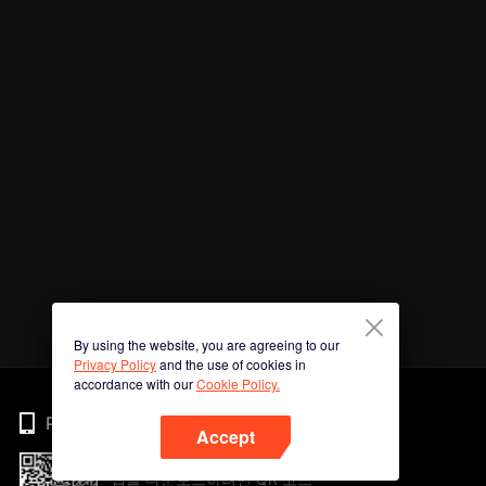
By using the website, you are agreeing to our
Privacy Policy
and the use of cookies in
accordance with our
Cookie Policy.
Phone
Accept
앱을 다운로드하려면 QR 코드