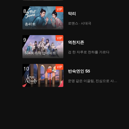
VIP
8
막리
로맨스 · 시대극
총40회
VIP
9
역천지존
검 한 자루로 천하를 가르다
534회까지 업데이트
VIP
10
반숙연인 S5
운명 같은 이끌림, 진심으로 사랑하다