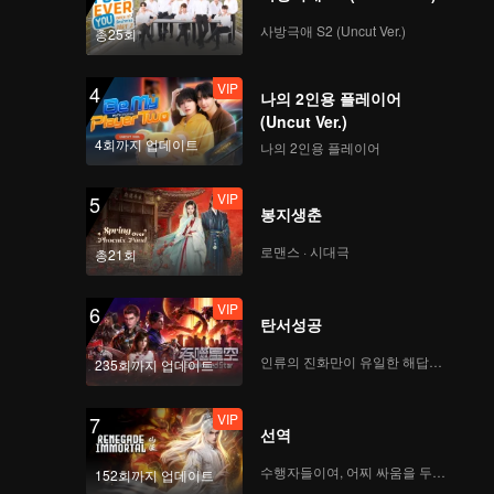
사방극애 S2 (Uncut Ver.)
총25회
VIP
4
나의 2인용 플레이어
(Uncut Ver.)
4회까지 업데이트
나의 2인용 플레이어
VIP
5
봉지생춘
로맨스 · 시대극
총21회
VIP
6
탄서성공
인류의 진화만이 유일한 해답이다
235회까지 업데이트
VIP
7
선역
수행자들이여, 어찌 싸움을 두려워하랴
152회까지 업데이트