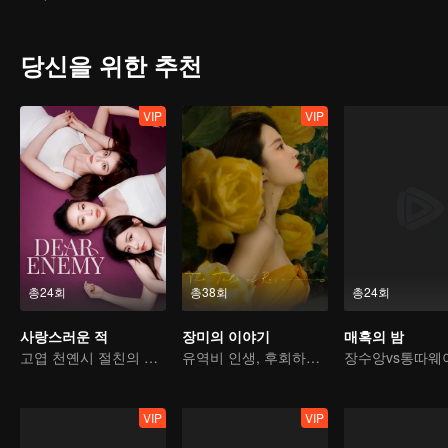
당신을 위한 추천
VIP
VIP
총24회
총38회
총24회
사랑스러운 적
장미의 이야기
매혹의 밤
고엽 천옌시 절친의 복수
유역비 인생, 후회하지 않는 사랑
VIP
VIP