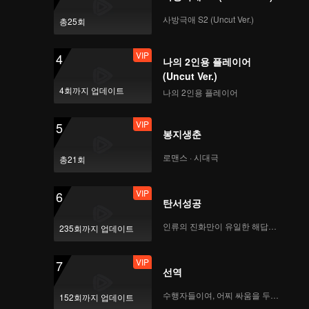
사방극애 S2 (Uncut Ver.)
총25회
VIP
4
나의 2인용 플레이어
(Uncut Ver.)
4회까지 업데이트
나의 2인용 플레이어
VIP
5
봉지생춘
로맨스 · 시대극
총21회
VIP
6
탄서성공
인류의 진화만이 유일한 해답이다
235회까지 업데이트
VIP
7
선역
수행자들이여, 어찌 싸움을 두려워하랴
152회까지 업데이트