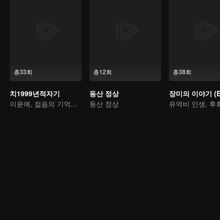
총33회
총12회
총38회
치1999년적자기
동산 정상
이윤예, 젊음의 기억을 되찾다
동산 정상