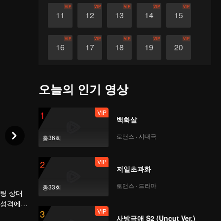
VIP
VIP
VIP
VIP
VIP
11
12
13
14
15
VIP
VIP
VIP
VIP
VIP
16
17
18
19
20
VIP
VIP
VIP
VIP
VIP
21
22
23
24
25
오늘의 인기 영상
VIP
VIP
VIP
VIP
VIP
26
27
28
29
30
VIP
1
백화살
로맨스 · 시대극
총36회
VIP
2
저일초과화
로맨스 · 드라마
총33회
개팅 상대
 성격에
VIP
3
사방극애 S2 (Uncut Ver.)