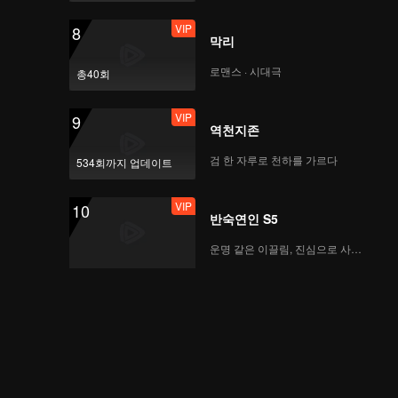
VIP
8
막리
로맨스 · 시대극
총40회
VIP
9
역천지존
검 한 자루로 천하를 가르다
534회까지 업데이트
VIP
10
반숙연인 S5
운명 같은 이끌림, 진심으로 사랑하다