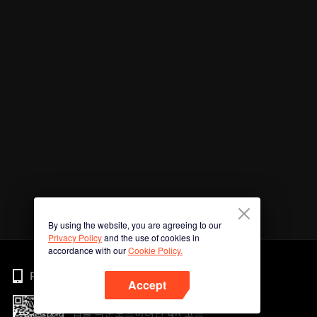
By using the website, you are agreeing to our
Privacy Policy
and the use of cookies in
accordance with our
Cookie Policy.
Phone
Accept
앱을 다운로드하려면 QR 코드