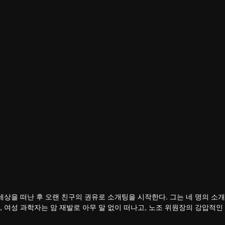
디
위진비
양퉁슈
옌샤오빈
진
출연진
출연진
출연진
세상을 떠난 후 오랜 친구의 권유로 소개팅을 시작한다. 그는 네 명의 소
 여성 과학자는 암 재발로 아무 말 없이 떠나고, 노조 위원장의 강압적인
.
대한 고민은 그를 함께 지켜보는 가족들에게도 영향을 미친다.