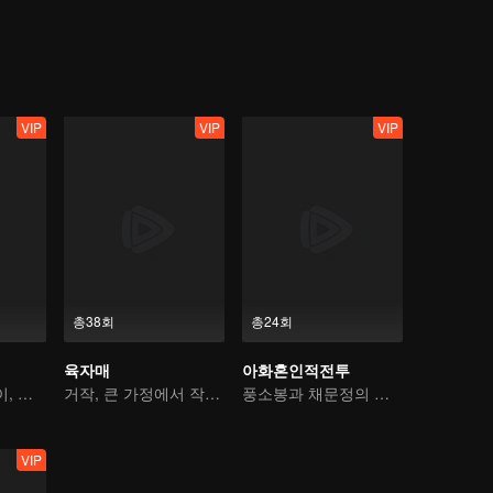
VIP
VIP
VIP
총38회
총24회
육자매
아화혼인적전투
장수앙vs통따웨이, 이해관계가 얽힌 대결
거작, 큰 가정에서 작은 가정으로
풍소봉과 채문정의 극한의 끌림
VIP