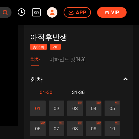
APP
VIP
KO
아적후반생
총36회
VIP
회차
비하인드 컷[NG]
회차
01-30
31-36
VIP
VIP
VIP
01
02
03
04
05
VIP
VIP
VIP
VIP
VIP
06
07
08
09
10