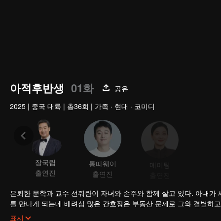
아적후반생
01화
공유
2025
|
중국 대륙
|
총36회
|
가족 · 현대 · 코미디
장국립
통따웨이
메이팅
쉬
출연진
출연진
출연진
출연
은퇴한 문학과 교수 선줘란이 자녀와 손주와 함께 살고 있다. 아내가 
를 만나게 되는데 배려심 많은 간호장은 부동산 문제로 그와 결별하고,
심리적 압박을 느끼고, 아내를 닮은 여성은 그에게 곤란한 요구를 한다
다양한 감정적 경험을 통해 선줘란은 새롭게 성장하고, 사랑과 삶에 
표시