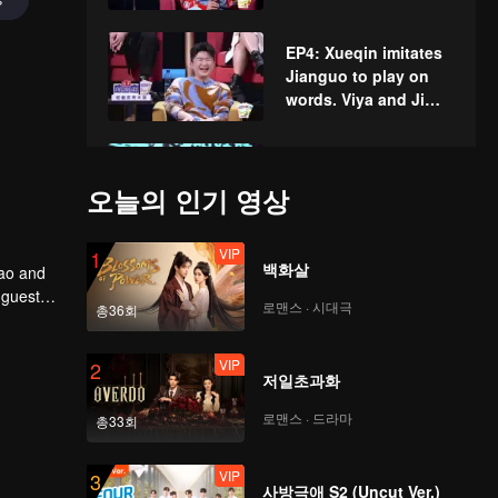
EP4: Xueqin imitates
Jianguo to play on
words. Viya and Ji
Xing diss each other
amusingly.
吐槽大会 第5季_吐槽大
会S5_5
오늘의 인기 영상
VIP
1
백화살
cao and
吐槽大会 第5季_吐槽大
 guest
会S5_6
로맨스 · 시대극
총36회
VIP
2
저일초과화
介质id上
传-836728827800
로맨스 · 드라마
총33회
VIP
3
사방극애 S2 (Uncut Ver.)
介质id上