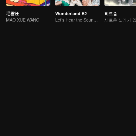
毛雪汪
Wonderland S2
히트송
MAO XUE WANG
Let's Hear the Sound of the Sea Together！