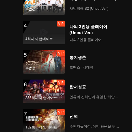
传-839863181952
사방극애 S2 (Uncut Ver.)
총25회
VIP
4
나의 2인용 플레이어
吐槽大会 第5季_吐槽大
(Uncut Ver.)
会S5上_10.mp4
4회까지 업데이트
나의 2인용 플레이어
VIP
5
봉지생춘
介质id上
传-841484159384
로맨스 · 시대극
총21회
VIP
6
탄서성공
인류의 진화만이 유일한 해답이다
235회까지 업데이트
VIP
7
선역
수행자들이여, 어찌 싸움을 두려워하랴
152회까지 업데이트