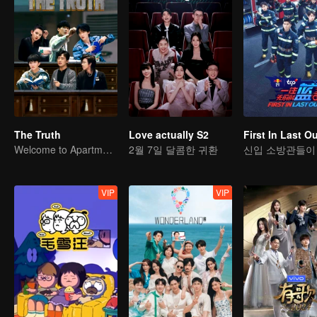
The Truth
Love actually S2
First In Last O
Welcome to Apartment 11
2월 7일 달콤한 귀환
신입 소방관들이 
VIP
VIP