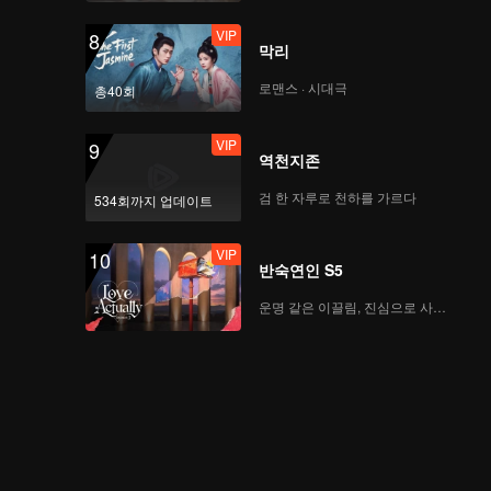
VIP
8
막리
로맨스 · 시대극
총40회
VIP
9
역천지존
검 한 자루로 천하를 가르다
534회까지 업데이트
VIP
10
반숙연인 S5
운명 같은 이끌림, 진심으로 사랑하다