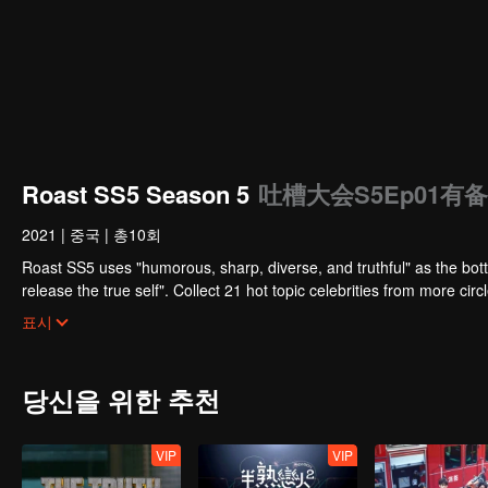
Roast SS5 Season 5
吐槽大会S5Ep01有
2021
|
중국
|
총10회
Roast SS5 uses "humorous, sharp, diverse, and truthful" as the bott
release the true self". Collect 21 hot topic celebrities from more c
collocation to present multiple perspectives.
표시
당신을 위한 추천
VIP
VIP