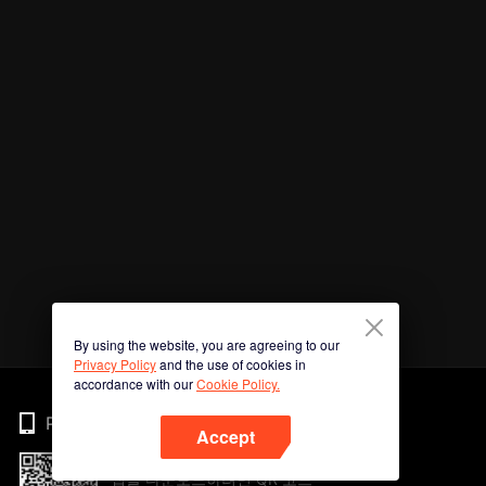
By using the website, you are agreeing to our
Privacy Policy
and the use of cookies in
accordance with our
Cookie Policy.
Phone
Accept
앱을 다운로드하려면 QR 코드