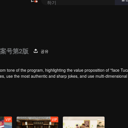
备案号第2版
공유
om tone of the program, highlighting the value proposition of "face Tu
ircles, use the most authentic and sharp jokes, and use multi-dimensional
VIP
VIP