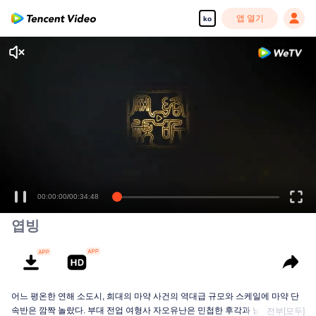
앱 열기
ko
00:00:00
/
00:34:48
엽빙
어느 평온한 연해 소도시, 희대의 마약 사건의 역대급 규모와 스케일에 마약 단
속반은 깜짝 놀랐다. 부대 전업 여형사 자오유난은 민첩한 후각과 남다른 통찰
전부[모두]