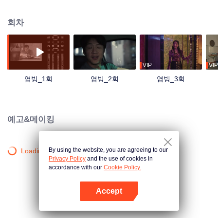
력으로 화공 장사꾼 황중웨이를 용의선상에 올렸다. 한 치의 양보도 없는 역대
급 수사, 형사팀과 마약범들의 쫓고 쫓기는 치열한 추격전이 벌어진다...
회차
VIP
VIP
엽빙_1회
엽빙_2회
엽빙_3회
예고&메이킹
By using the website, you are agreeing to our
Loading…
Privacy Policy
and the use of cookies in
accordance with our
Cookie Policy.
Accept
앱 열기