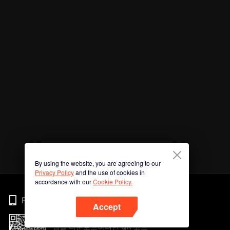
By using the website, you are agreeing to our
Privacy Policy
and the use of cookies in
accordance with our
Cookie Policy.
Phone
Accept
앱을 다운로드하려면 QR 코드