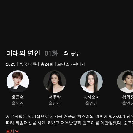
미래의 연인
01화
공유
2025
|
중국 대륙
|
총24회
|
로맨스 · 판타지
호문훤
저우양
숭자오이
황회
출연진
출연진
출연진
출연
저우난펑은 일기책으로 시간을 거슬러 친즈이의 결혼이 망가지기 전으
따라 타임머신을 하게 되었고 저우난펑과 친즈이를 이간질했다. 중즈
진실을 알게 되었다. 친즈이가 일기책으로 다시 타임머신을 하자, 그
표시