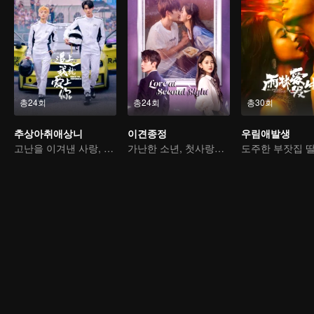
총24회
총24회
총30회
추상아취애상니
이견종정
우림애발생
고난을 이겨낸 사랑, 함께하는 영광
가난한 소년, 첫사랑을 쫓는 재벌로 변신