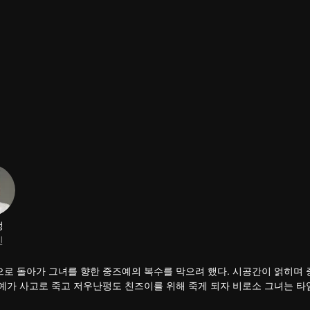
정
진
로 돌아가 그녀를 향한 중즈예의 복수를 막으려 했다. 시공간이 얽히며
예가 사고로 죽고 저우난펑도 친즈이를 위해 죽게 되자 비로소 그녀는 
때 중즈예가 좋아하는 사람이 쑹싱웨라는 걸 발견한 것이다. 사랑과 증오