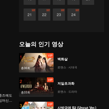
VIP
VIP
VIP
VIP
21
22
23
24
오늘의 인기 영상
VIP
1
백화살
로맨스 · 시대극
총36회
VIP
2
저일초과화
로맨스 · 드라마
총33회
 중즈예도
타임머신의
VIP
3
가 뒤얽힌
사방극애 S2 (Uncut Ver.)