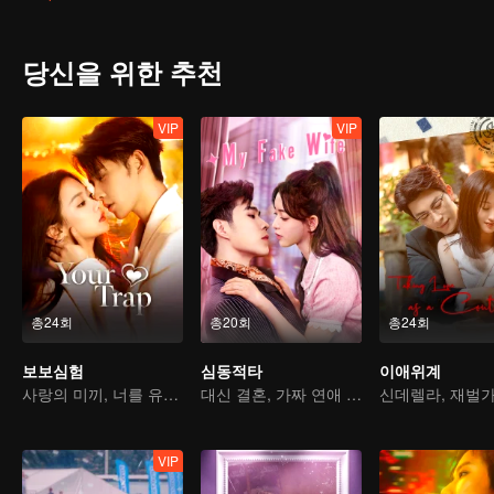
시공간의 이야기, 도대체 진실은 무엇일까?
당신을 위한 추천
VIP
VIP
총24회
총20회
총24회
보보심험
심동적타
이애위계
사랑의 미끼, 너를 유혹하다
대신 결혼, 가짜 연애 진짜 사랑
VIP