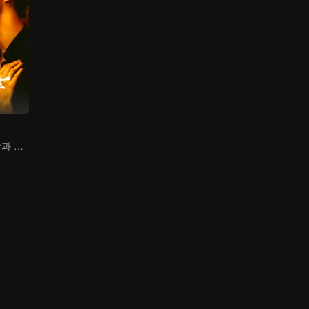
도주한 부잣집 딸과 거친 킬러의 쌍방 구원