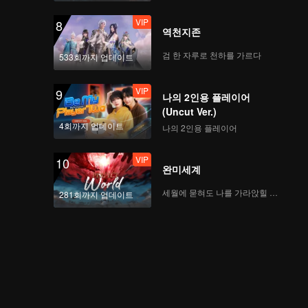
VIP
8
역천지존
검 한 자루로 천하를 가르다
533회까지 업데이트
VIP
9
나의 2인용 플레이어
(Uncut Ver.)
4회까지 업데이트
나의 2인용 플레이어
VIP
10
완미세계
세월에 묻혀도 나를 가라앉힐 수 없어
281회까지 업데이트