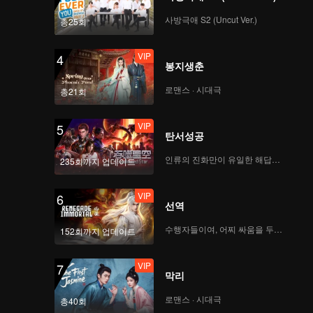
사방극애 S2 (Uncut Ver.)
총25회
VIP
4
봉지생춘
로맨스 · 시대극
총21회
VIP
5
탄서성공
인류의 진화만이 유일한 해답이다
235회까지 업데이트
VIP
6
선역
수행자들이여, 어찌 싸움을 두려워하랴
152회까지 업데이트
VIP
7
막리
로맨스 · 시대극
총40회