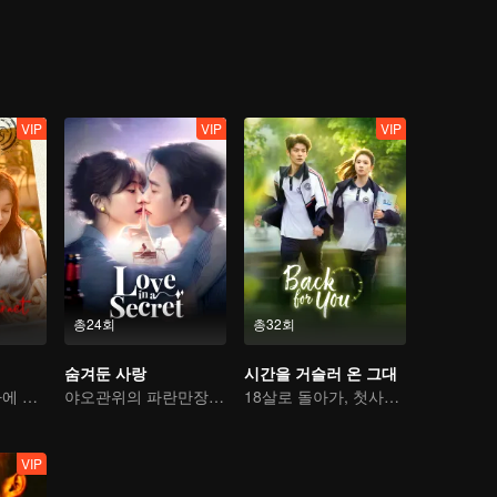
VIP
VIP
VIP
총24회
총32회
숨겨둔 사랑
시간을 거슬러 온 그대
신데렐라, 재벌가에 돌아오다
야오관위의 파란만장 연애사
18살로 돌아가, 첫사랑을 구한다
VIP