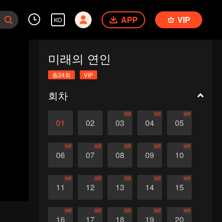
APP
VIP
KO
미래의 연인
총24회
VIP
회차
VIP
VIP
VIP
01
02
03
04
05
VIP
VIP
VIP
VIP
VIP
06
07
08
09
10
VIP
VIP
VIP
VIP
VIP
11
12
13
14
15
VIP
VIP
VIP
VIP
VIP
16
17
18
19
20