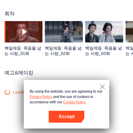
것 같았다. 두 사람은 서로 속마음을 알아보고 결국 하사모는 단서의 어두운 과
거와 마음속의 뜻을 알게 되고 단서도 하사모의 집념과 외로움을 발견하게 된
회차
다. 수명이 겨우 백 년인 인간과 400년을 살아도 여전히 소녀인 악귀가 사랑으
로 시간의 흐름에 저항한다.
백일제등: 죽음을 넘
백일제등: 죽음을 넘
백일제등: 죽음을 넘
백일
는 사랑_01회
는 사랑_02회
는 사랑_03회
는 
예고&메이킹
By using the website, you are agreeing to our
Loading…
Privacy Policy
and the use of cookies in
accordance with our
Cookie Policy.
Accept
앱 열기