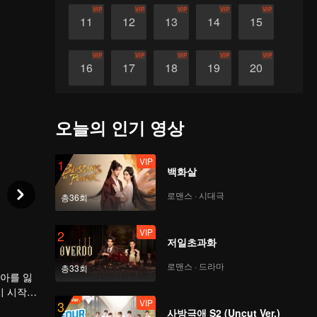
VIP
VIP
VIP
VIP
VIP
11
12
13
14
15
VIP
VIP
VIP
VIP
VIP
16
17
18
19
20
VIP
VIP
VIP
VIP
VIP
21
22
23
24
25
오늘의 인기 영상
VIP
VIP
VIP
VIP
VIP
26
27
28
29
30
VIP
1
백화살
로맨스 · 시대극
총36회
VIP
2
저일초과화
로맨스 · 드라마
총33회
자아를 잃
시 시작하
VIP
3
락하면서
사방극애 S2 (Uncut Ver.)