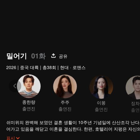
밀어기
01화
공유
2026
|
중국 대륙
|
총38회
|
현대 · 로맨스
종한량
주주
이몽
징차
출연진
출연진
출연진
출연
쉬미위의 완벽해 보였던 결혼 생활이 10주년 기념일에 산산조각 난다
어가고 있음을 깨닫고 이혼을 결심한다. 한편, 호텔리어 지펑은 자신
는 쉬미위는 푸룽 호텔의 객실 청소부로 일하기 시작했고 지펑은 호텔
표시