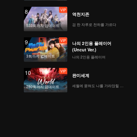
VIP
8
역천지존
검 한 자루로 천하를 가르다
533회까지 업데이트
VIP
9
나의 2인용 플레이어
(Uncut Ver.)
3회까지 업데이트
나의 2인용 플레이어
VIP
10
완미세계
세월에 묻혀도 나를 가라앉힐 수 없어
280회까지 업데이트