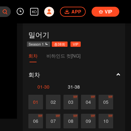
APP
VIP
KO
밀어기
Season 1
총38회
VIP
회차
비하인드 컷[NG]
회차
01-30
31-38
VIP
VIP
VIP
01
02
03
04
05
VIP
VIP
VIP
VIP
VIP
06
07
08
09
10