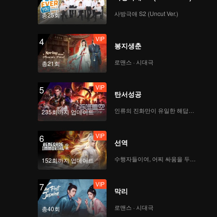
사방극애 S2 (Uncut Ver.)
총25회
VIP
4
봉지생춘
로맨스 · 시대극
총21회
VIP
5
탄서성공
인류의 진화만이 유일한 해답이다
235회까지 업데이트
VIP
6
선역
수행자들이여, 어찌 싸움을 두려워하랴
152회까지 업데이트
VIP
7
막리
로맨스 · 시대극
총40회