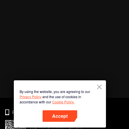
By using the website, you are agreeing to our
Privacy Policy
and the use of cookies in
accordance with our
Cookie Policy.
Phone
Accept
앱을 다운로드하려면 QR 코드