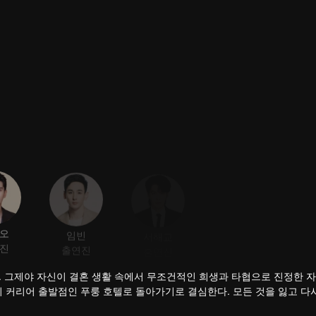
오
임빈
서해교
궈샤오팅
진
출연진
출연진
출연진
. 그제야 자신이 결혼 생활 속에서 무조건적인 희생과 타협으로 진정한 
의 커리어 출발점인 푸룽 호텔로 돌아가기로 결심한다. 모든 것을 잃고 다
 총지배인으로 부임한다. 두 사람은 함께 직장 내 도전에 맞서고 동고동