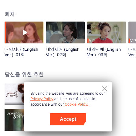
수 있는 단 한 사람을 찾는다. 10년 동안 그는 자신의 사랑을 찾으려 무진 애를
썼지만 실패를 거듭하던 찰나 28살인 그는 술에 취해 19살인 미술 특기생 주시
회차
와 우연히 만난다. 그녀와 접촉할 때는 아무런 거부감도 느끼지 못했음을 발견
된다. 치료가 목적으로 "계약연애"가 시작된다. 서로 티격태격하다가도 어려움
이 생길 때 서로 돕는 과정에서 서로에게 호감을 가지게 된다.계약을 진행하면
서 위경는 주시에 대한 마음도 커진다. 주시 덕분에 아무런 희망도 없던 짝사랑
에 빠진 주시가 위경 덕분에 내려놓고 새로운 인생 목표를 되찾는다. 주시의 두
VIP
VIP
절친도 모범생들의 뇌섹남여 연애볍을 보여주며 활력여신과 예술귀재는 모두
대약시애 (English
대약시애 (English
대약시애 (English
대약
자신의 사랑을 찾는다. 주시와 위경은 스스로 성장을 이룩한 뒤 다시 만나 서로
Ver.)_01회
Ver.)_02회
Ver.)_03회
Ver
의 진심을 확인한다.
당신을 위한 추천
By using the website, you are agreeing to our
대약시애2
Privacy Policy
and the use of cookies in
accordance with our
Cookie Policy.
Accept
망심천금 (English Ver.)
앱 열기