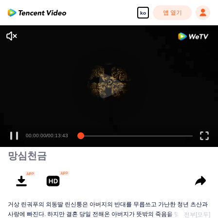
앱 열기
ko
00:00:00
/
00:13:43
망심천금
거상 린궈푸의 외동딸 린신퉁은 아버지의 반대를 무릅쓰고 가난한 청년 츠산과
사랑에 빠진다. 하지만 결혼 당일 전해온 아버지가 뜻밖의 죽음을 맞이했다는
전부[모두]