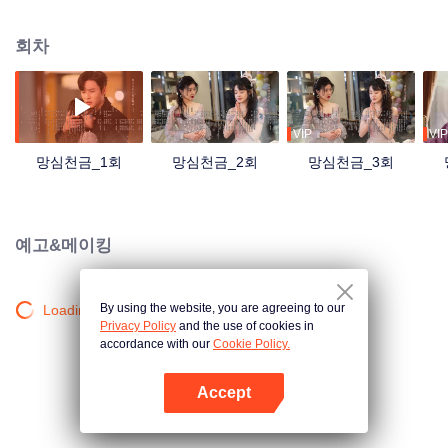
소식! 살인범이라는 누명을 쓴 친모야오는 결백을 증명하기 위해 스스로 린신퉁
을 찾아가지만 자초지종을 말하기도 전에 린씨 가문의 음모 속에 연루되고, 친
회차
모야오와 린신퉁은 자극적인 만남을 이어가게 된다. 린신퉁 또한 약혼자 츠산과
샤위웨이의 관계를 알아버리게 되는데...
VIP
VIP
망심천금_1회
망심천금_2회
망심천금_3회
예고&메이킹
By using the website, you are agreeing to our
Loading…
Privacy Policy
and the use of cookies in
accordance with our
Cookie Policy.
Accept
앱 열기