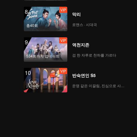
VIP
8
막리
로맨스 · 시대극
총40회
VIP
9
역천지존
검 한 자루로 천하를 가르다
534회까지 업데이트
VIP
10
반숙연인 S5
운명 같은 이끌림, 진심으로 사랑하다