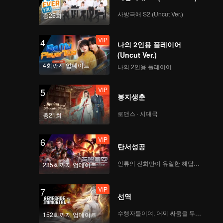
사방극애 S2 (Uncut Ver.)
총25회
VIP
4
나의 2인용 플레이어
(Uncut Ver.)
4회까지 업데이트
나의 2인용 플레이어
VIP
5
봉지생춘
로맨스 · 시대극
총21회
VIP
6
탄서성공
인류의 진화만이 유일한 해답이다
235회까지 업데이트
VIP
7
선역
수행자들이여, 어찌 싸움을 두려워하랴
152회까지 업데이트