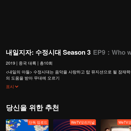
내일지자: 수정시대 Season 3
EP9：Who will
2019
|
중국 대륙
|
총10회
<내일의 아들> 수정시대는 음악을 사랑하고 탑 뮤지션으로 될 잠재
의 도움을 받아 무대에 오르기
위해 들이는 수많은 노력을 보여주고 있다. 그 과정에서 선수들은 자
표시
음원시장의 점검을 거쳐 최종적으로 모든 준비를 마친 단 한명의 음악
당신을 위한 추천
단독 업로드
WeTV오리지널
WeTV