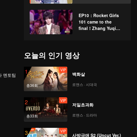
EP10：Rocket Girls
101 came to the
final！Zhang Yuqi
won the first place
오늘의 인기 영상
VIP
1
백화살
타 멘토팀
로맨스 · 시대극
총36회
VIP
2
저일초과화
로맨스 · 드라마
총33회
VIP
3
사방극애 S2 (Uncut Ver.)