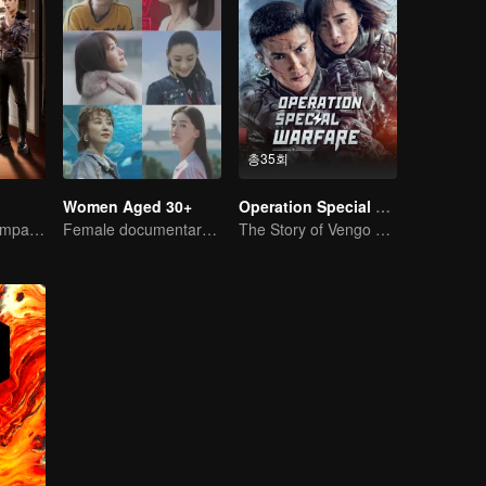
총35회
Women Aged 30+
Operation Special Warfare
"Hormone" accompanies you to dinner
Female documentary talk show
The Story of Vengo and Hu Bingqing in the Army