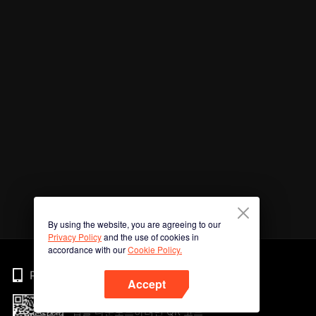
By using the website, you are agreeing to our
Privacy Policy
and the use of cookies in
accordance with our
Cookie Policy.
Phone
Accept
앱을 다운로드하려면 QR 코드