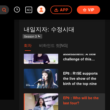
performance
APP
VIP
assessment! Rocket
KO
girls 101 members
came to encourage!
EP6:The second
The girls try to quit
내일지자: 수정시대
stage performance！
their comfort zone
Everyone are trying
Season 3
their best and who is
going to get the first
회차
비하인드 컷[NG]
EP7: The last
prize？
assessment! A new
challenge of this
week. The girls had
written a song by
EP8 : R1SE supports
themselves within 48
the live show of the
hrs.
birth of the top nine
EP9：Who will be the
last four?