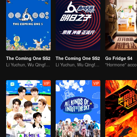
The Coming One SS2
The Coming One SS2
Go Fridge S4
Li Yuchun, Wu Qingfeng, Hua Chenyu are the chief star push officers
Li Yuchun, Wu Qingfeng, Hua Chenyu are the chief star push officers
VIP
VIP