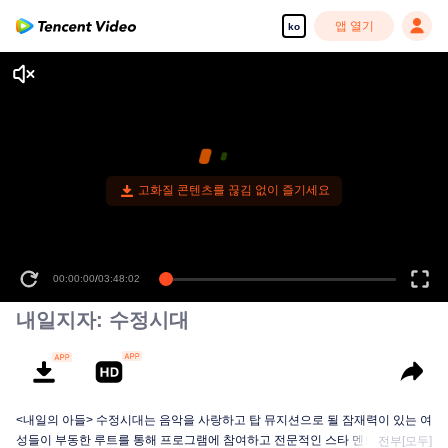
앱 열기
ko
고화질 콘텐츠를 끊김 없이 즐기세요
00:00:00
/
03:48:02
내일지자: 수정시대
<내일의 아들> 수정시대는 음악을 사랑하고 탑 뮤지션으로 될 잠재력이 있는 여
성들이 부동한 루트를 통해 프로그램에 참여하고 전문적인 스타 멘토팀의 도움
전부[모두]