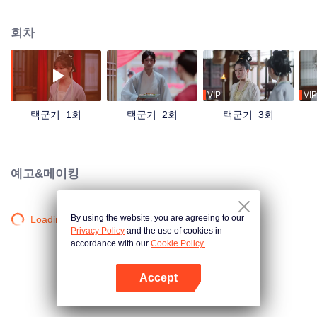
의 첫 시집은 명문세가 자제인 선비 배연정에게 갔다. 배연정 성격이 온화하니
두 사람은 사이좋게 지내며 금실이 좋았다. 하지만 뜻밖에 이혼 어명을 받아 두
회차
사람은 어쩔 수 없이 헤어졌다.우연한 일로 뜻하지 않게 심묘의 두 번째 시집은
부잣집 도련님인 송석원에게 갔다.결혼한 지 두 달 만에 희맥 진단을 받고 임신
시기에 대한 이런저런 설이 분분하여 할 수 없이 심묘는 또 한 번 이혼을 했다.그
러나 전 서방 두 명이 공교롭게도 같은 시간에 함께 찾아왔다. 음모에 싸여있는
조정에 세 사람의 얽히고 또 얽히는 애증 이야기가 펼쳐진다...
VIP
VIP
택군기_1회
택군기_2회
택군기_3회
예고&메이킹
By using the website, you are agreeing to our
Loading…
Privacy Policy
and the use of cookies in
accordance with our
Cookie Policy.
Accept
앱 열기