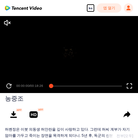
앱 열기
ko
00:00:00
/
00:18:26
농중조
허롄정은 이붓 의동생 허안란을 깊이 사랑하고 있다. 그런데 허씨 계부가 자기
엄마를 가두고 죽이는 장면을 목격하게 되다니. 5년 후, 독군의 신분으로 회귀한
전부[모두]