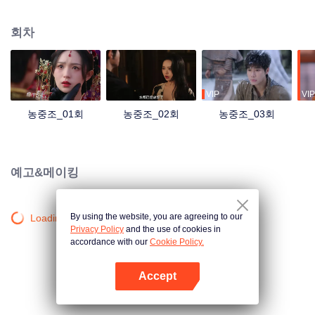
허롄정은 계부를 체포하고 강제로 허안란과 결혼해 엄마 대신 복수했다. 머위탕
은 어릴 때부터 허롄정과 서로 의지하며 살았고 심지어 허롄정을 위해 다리까지
회차
하나 부러졌다. 다시 만난 후, 깊은 사랑보다 뻐저린 원한이 먼저 나섰는데...
VIP
VIP
농중조_01회
농중조_02회
농중조_03회
예고&메이킹
By using the website, you are agreeing to our
Loading…
Privacy Policy
and the use of cookies in
accordance with our
Cookie Policy.
Accept
앱 열기