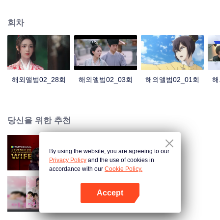
에게 비밀 기술을 건네주었습니다. 20년이 지난 후, 그의 아름다움과 Ron 집단
이 교전하여 자신의 탈바꿈을 완성하여, 다리도 인민을 구했다.
회차
해외앨범02_28회
해외앨범02_03회
해외앨범02_01회
해
당신을 위한 추천
By using the website, you are agreeing to our
아내의 반격
Privacy Policy
and the use of cookies in
accordance with our
Cookie Policy.
Accept
이혼 역주행
앱 열기