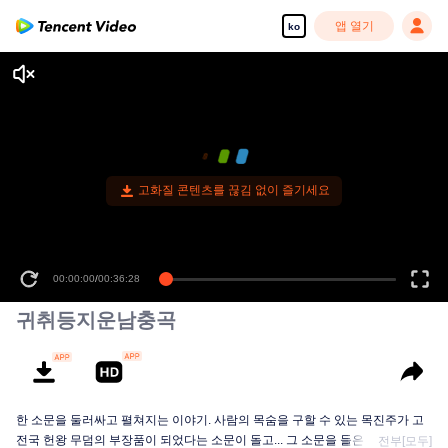
앱 열기
ko
고화질 콘텐츠를 끊김 없이 즐기세요
00:00:00
/
00:36:28
귀취등지운남충곡
한 소문을 둘러싸고 펼쳐지는 이야기. 사람의 목숨을 구할 수 있는 목진주가 고
전국 헌왕 무덤의 부장품이 되었다는 소문이 돌고... 그 소문을 들은 모금교위 호
전부[모두]