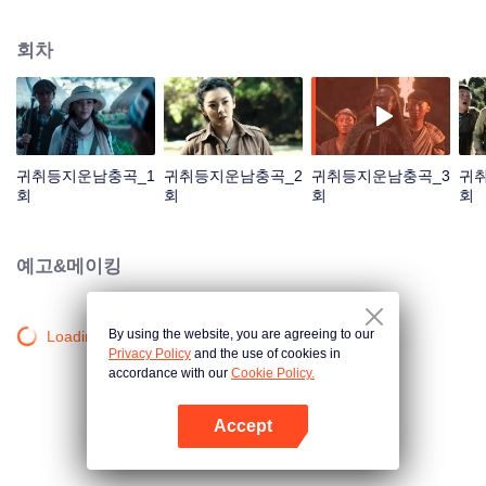
팔일, 왕개선, Shirley양 등 주인공들은 악성 전염병이 도는 땅으로 가 고무덤 탐
험의 서막을 여는데...
회차
귀취등지운남충곡_1
귀취등지운남충곡_2
귀취등지운남충곡_3
귀
회
회
회
회
예고&메이킹
By using the website, you are agreeing to our
Loading…
Privacy Policy
and the use of cookies in
accordance with our
Cookie Policy.
Accept
앱 열기