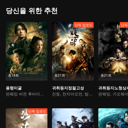
당신을 위한 추천
단독 업로드
단독
총18회
총21회
총21회
용령미굴
귀취등지정절고성
귀취등지노청상
판웨밍 버전 후바이의 새로운 모험
진둥, 천치아오언, 탐험 여행기
단독 업로드