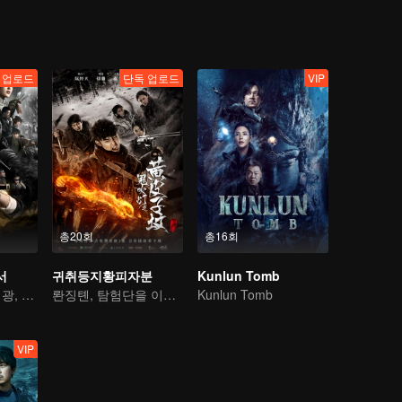
 업로드
단독 업로드
VIP
총20회
총16회
서
귀취등지황피자분
Kunlun Tomb
판웨밍, 가오웨이광, 절벽에 떠있는 관의 비밀을 캐다
롼징톈, 탐험단을 이끌고 궁지 탈출하기
Kunlun Tomb
VIP