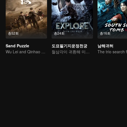
총52회
총24회
총16회
Sand Puzzle
도묘필기지운정천궁
남해귀허
Wu Lei and Qinhao opens their adventure tour.
철삼각이 귀환해 미스터리를 해결한다