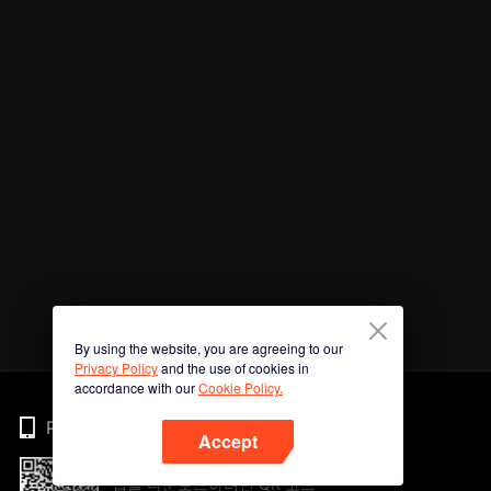
By using the website, you are agreeing to our
Privacy Policy
and the use of cookies in
accordance with our
Cookie Policy.
Phone
Accept
앱을 다운로드하려면 QR 코드