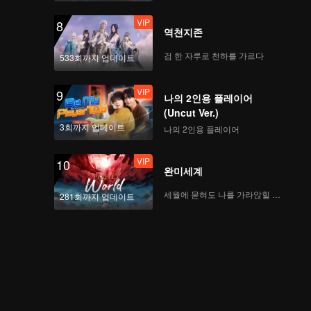
VIP
8
역천지존
검 한 자루로 천하를 가르다
533회까지 업데이트
VIP
9
나의 2인용 플레이어
(Uncut Ver.)
3회까지 업데이트
나의 2인용 플레이어
VIP
10
완미세계
세월에 묻혀도 나를 가라앉힐 수 없어
281회까지 업데이트