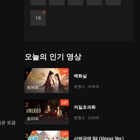
끝
16
오늘의 인기 영상
VIP
1
백화살
로맨스 · 시대극
총36회
VIP
2
저일초과화
로맨스 · 드라마
총33회
들은 모금
VIP
3
사방극애 S2 (Uncut Ver.)