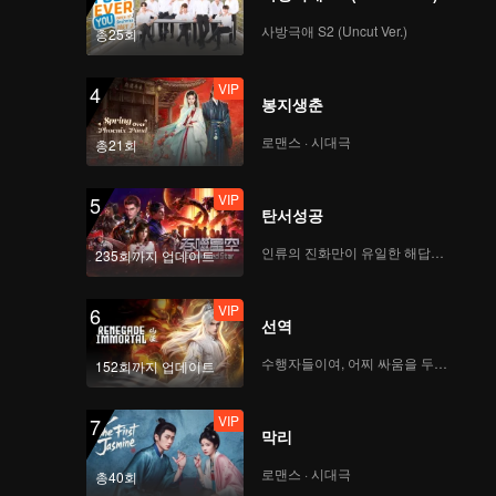
사방극애 S2 (Uncut Ver.)
총25회
VIP
4
봉지생춘
로맨스 · 시대극
총21회
VIP
5
탄서성공
인류의 진화만이 유일한 해답이다
235회까지 업데이트
VIP
6
선역
수행자들이여, 어찌 싸움을 두려워하랴
152회까지 업데이트
VIP
7
막리
로맨스 · 시대극
총40회