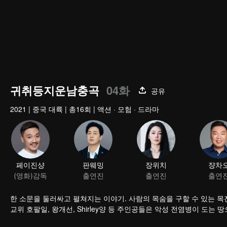
귀취등지운남충곡
04화
공유
2021
|
중국 대륙
|
총16회
|
액션 · 모험 · 드라마
페이진샹
판웨밍
장위치
쟝차
(영화)감독
출연진
출연진
출연
한 소문을 둘러싸고 펼쳐지는 이야기. 사람의 목숨을 구할 수 있는 목
교위 호팔일, 왕개선, Shirley양 등 주인공들은 악성 전염병이 도는 