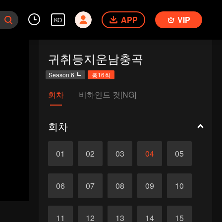
APP
VIP
KO
귀취등지운남충곡
Season 6
총16회
회차
비하인드 컷[NG]
회차
01
02
03
04
05
06
07
08
09
10
11
12
13
14
15