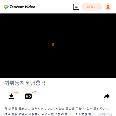
앱 열기
ko
귀취등지운남충곡
한 소문을 둘러싸고 펼쳐지는 이야기. 사람의 목숨을 구할 수 있는 목진주가 고
전국 헌왕 무덤의 부장품이 되었다는 소문이 돌고... 그 소문을 들은 모금교위 호
전부[모두]