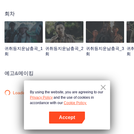
팔일, 왕개선, Shirley양 등 주인공들은 악성 전염병이 도는 땅으로 가 고무덤 탐
험의 서막을 여는데...
회차
귀취등지운남충곡_1
귀취등지운남충곡_2
귀취등지운남충곡_3
귀
회
회
회
회
예고&메이킹
By using the website, you are agreeing to our
Loading…
Privacy Policy
and the use of cookies in
accordance with our
Cookie Policy.
Accept
앱 열기