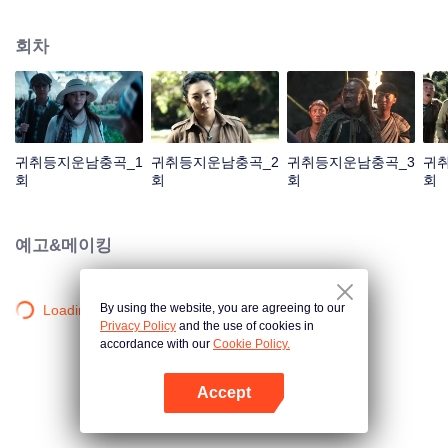
팔일, 왕개선, Shirley양 등 주인공들은 악성 전염병이 도는 땅으로 가 고무덤 탐
험의 서막을 여는데...
회차
귀취등지운남충곡_1
귀취등지운남충곡_2
귀취등지운남충곡_3
귀
회
회
회
회
예고&메이킹
By using the website, you are agreeing to our
Loading…
Privacy Policy
and the use of cookies in
accordance with our
Cookie Policy.
Accept
앱 열기