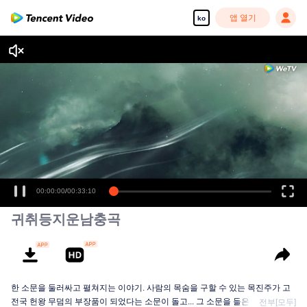
앱 열기
ko
00:00:00
/
00:33:10
귀취등지운남충곡
한 소문을 둘러싸고 펼쳐지는 이야기. 사람의 목숨을 구할 수 있는 목진주가 고
전국 헌왕 무덤의 부장품이 되었다는 소문이 돌고... 그 소문을 들은 모금교위 호
전부[모두]