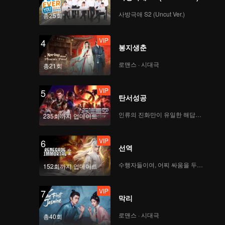
사방극애 S2 (Uncut Ver.)
총25회
VIP
4
봉지생춘
로맨스 · 시대극
총21회
VIP
5
탄서성공
인류의 진화만이 유일한 해답이다
235회까지 업데이트
VIP
6
선역
수행자들이여, 어찌 싸움을 두려워하랴
152회까지 업데이트
VIP
7
막리
로맨스 · 시대극
총40회