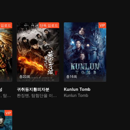
 업로드
단독 업로드
VIP
총20회
총16회
성
귀취등지황피자분
Kunlun Tomb
진둥, 천치아오언, 탐험 여행기
롼징톈, 탐험단을 이끌고 궁지 탈출하기
Kunlun Tomb
VIP