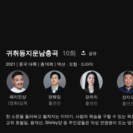
귀취등지운남충곡
10화
공유
2021
|
중국 대륙
|
총16회
|
액션 · 모험 · 드라마
페이진샹
판웨밍
장위치
쟝차
(영화)감독
출연진
출연진
출연
한 소문을 둘러싸고 펼쳐지는 이야기. 사람의 목숨을 구할 수 있는 목
교위 호팔일, 왕개선, Shirley양 등 주인공들은 악성 전염병이 도는 