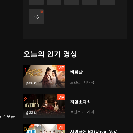
끝
16
오늘의 인기 영상
VIP
1
백화살
로맨스 · 시대극
총36회
VIP
2
저일초과화
로맨스 · 드라마
총33회
들은 모금
VIP
3
사방극애 S2 (Uncut Ver.)