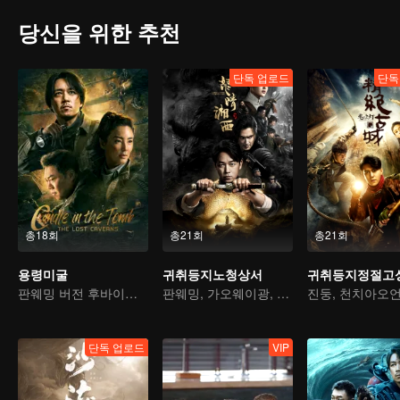
당신을 위한 추천
단독 업로드
단독
총18회
총21회
총21회
용령미굴
귀취등지노청상서
귀취등지정절고
판웨밍 버전 후바이의 새로운 모험
판웨밍, 가오웨이광, 절벽에 떠있는 관의 비밀을 캐다
단독 업로드
VIP