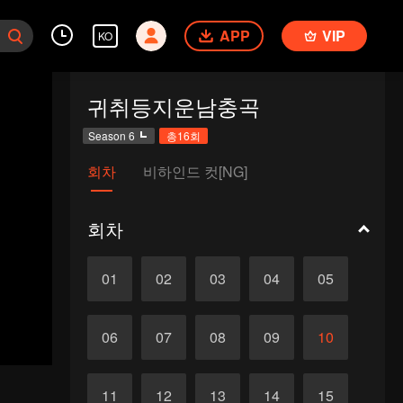
APP
VIP
KO
귀취등지운남충곡
Season 6
총16회
회차
비하인드 컷[NG]
회차
01
02
03
04
05
06
07
08
09
10
11
12
13
14
15