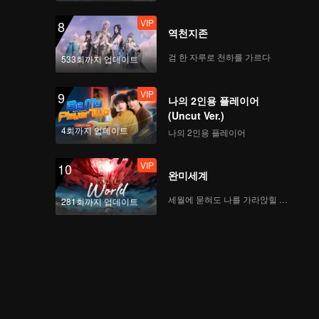
VIP
8
역천지존
검 한 자루로 천하를 가르다
533회까지 업데이트
VIP
9
나의 2인용 플레이어
(Uncut Ver.)
4회까지 업데이트
나의 2인용 플레이어
VIP
10
완미세계
세월에 묻혀도 나를 가라앉힐 수 없어
281회까지 업데이트