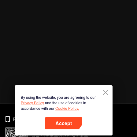
By using the website, you are agreeing to our
Privacy Policy
and the use of cookies in
accordance with our
Cookie Policy.
Phone
Accept
앱을 다운로드하려면 QR 코드