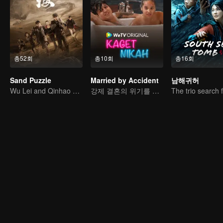
총52회
총10회
총16회
Sand Puzzle
Married by Accident
남해귀허
Wu Lei and Qinhao opens their adventure tour.
강제 결혼의 위기를 넘을 수 있을까?