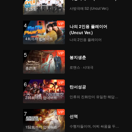
 마주치고,
 발생하
사방극애 S2 (Uncut Ver.)
총25회
부가 된
VIP
4
나의 2인용 플레이어
(Uncut Ver.)
4회까지 업데이트
나의 2인용 플레이어
VIP
5
봉지생춘
로맨스 · 시대극
총21회
VIP
6
탄서성공
인류의 진화만이 유일한 해답이다
235회까지 업데이트
VIP
7
선역
수행자들이여, 어찌 싸움을 두려워하랴
152회까지 업데이트