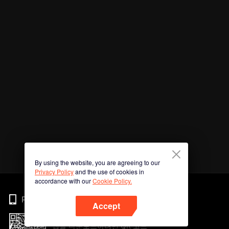
By using the website, you are agreeing to our
Privacy Policy
and the use of cookies in
accordance with our
Cookie Policy.
Phone
Accept
앱을 다운로드하려면 QR 코드