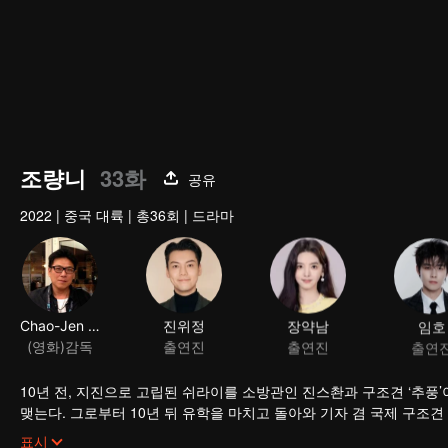
조량니
33화
공유
2022
|
중국 대륙
|
총36회
|
드라마
Chao-Jen Hsu
진위정
장약남
임호
(영화)감독
출연진
출연진
출연
10년 전, 지진으로 고립된 쉬라이를 소방관인 진스촨과 구조견 ‘추풍’
맺는다. 그로부터 10년 뒤 유학을 마치고 돌아와 기자 겸 국제 구조
를 알아보기는커녕 파렴치한 기자라고 오해하고, 쉬라이는 이에 굴하
한편 구조견 팀을 편성하던 중 국제 구조견 훈련사로서 진스촨의 파트
표시