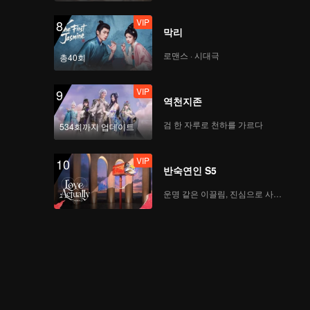
VIP
8
막리
로맨스 · 시대극
총40회
VIP
9
역천지존
검 한 자루로 천하를 가르다
534회까지 업데이트
VIP
10
반숙연인 S5
운명 같은 이끌림, 진심으로 사랑하다