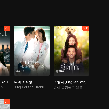
에서 벗어나도록 돕는다. 기자와 소방관인 두 사람은 늘 위험의 최전선에서
정이 커져간다. 그러던 어느 날, 퇴직하는 동료를 배웅하던 중 큰 화재가
안'을 데리고 무너진 잔해를 헤치다 진스촨을 구조하고, 결국 두 사람은 부
VIP
VIP
총28회
총36회
s You
나의 소확행
조량니 (English Ver.)
담송운과 허캐의 직장 합력
Xing Fei and Daddi Tang's sweet love story.
멋진 소방관의 달콤한 유혹
VIP