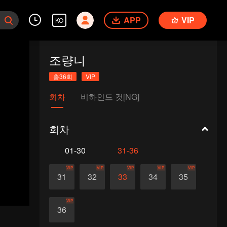
APP
VIP
KO
조량니
총36회
VIP
회차
비하인드 컷[NG]
회차
01-30
31-36
VIP
VIP
VIP
VIP
VIP
31
32
33
34
35
VIP
36