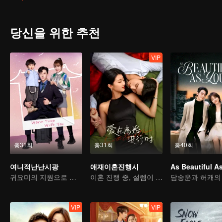
견인 ‘평안'을 넘겨주며 진스촨이 과거 함께 일해왔던 ‘추풍'의 그늘
긴급 사태가 발생할 때마다 함께 생사의 고비를 넘기며 서로에 대한 감
고, 진스촨은 동료를 구하려다 불길에 갇혀버린다. 이에 쉬라이가 ‘평
당신을 위한 추천
다.
VIP
총31회
총31회
총40회
여니적난난시광
애재이혼진행시
As Beautiful A
귀요미의 지원으로 가짜 부부에서 진짜 로맨스로
이혼 진행 중, 설렘이 올 때
VIP
VIP