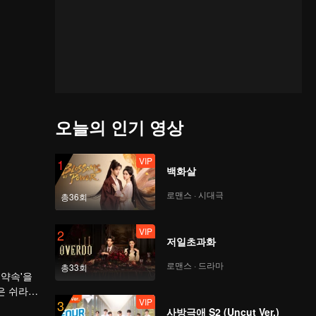
오늘의 인기 영상
VIP
1
백화살
로맨스 · 시대극
총36회
VIP
2
저일초과화
로맨스 · 드라마
총33회
 약속'을
은 쉬라이
VIP
3
의 구조
사방극애 S2 (Uncut Ver.)