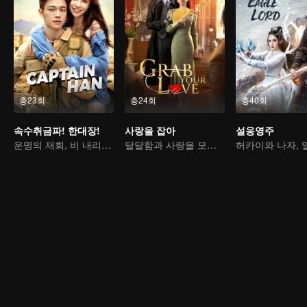
총23회
총24회
총40회
속수취금파! 한대장!
사랑을 잡아
설응영주
운명의 재회, 비 내리는 숲속의 사랑
달달함과 사랑을 모두 가진 친잔과 민장시