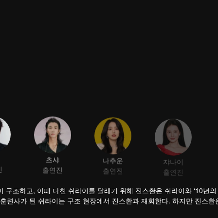
츠샤
나추운
쟈나이
진
출연진
출연진
출연진
이 구조하고, 이때 다친 쉬라이를 달래기 위해 진스촨은 쉬라이와 ‘10년의
견 훈련사가 된 쉬라이는 구조 현장에서 진스촨과 재회한다. 하지만 진스촨
지 않고 구조대의 명예를 되찾아주기 위해 보도를 이어간다.
너가 된 쉬라이는 탄탄한 전문 기술로 모두를 사로잡고, 진스촨에게 자신