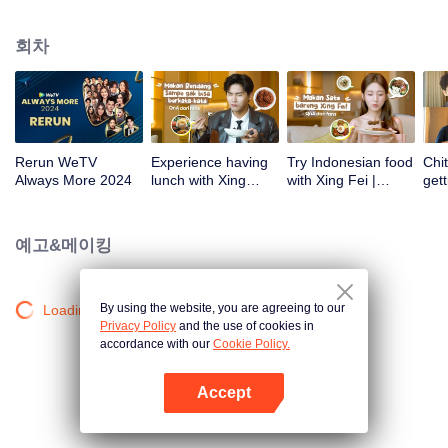
스테판 윌리엄, 시파 하주, 하이코 반 데르 베켄 등을 포함한 많은 국내 최고의
예술가들이 참석했다. 그리고 로사의 특별한 무대. 이 행사에서 위TV 인도네시
회차
아는 내년에 방송될 위TV 오리지널 시리즈도 발표했다.
Rerun WeTV
Experience having
Try Indonesian food
Chit
Always More 2024
lunch with Xing
with Xing Fei |
gett
Zhaolin! | WeTV
WeTV Always More
Xing
Always More
WeT
202
예고&메이킹
By using the website, you are agreeing to our
Loading…
Privacy Policy
and the use of cookies in
accordance with our
Cookie Policy.
Accept
앱 열기