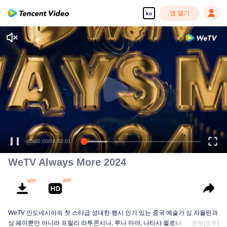
앱 열기
ko
00:00:00
/
00:02:01
WeTV Always More 2024
WeTV 인도네시아의 첫 스타급 성대한 행사 인기 있는 중국 예술가 싱 자올린과
싱 페이뿐만 아니라 프릴리 라투콘시나, 루나 마야, 나타샤 윌로나, 앙가 유난다,
전부[모두]