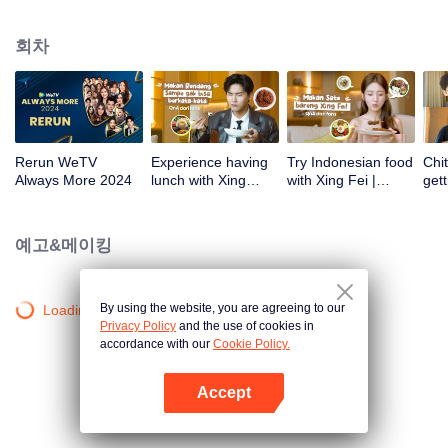
스테판 윌리엄, 시파 하주, 하이코 반 데르 베켄 등을 포함한 많은 국내 최고의
예술가들이 참석했다. 그리고 로사의 특별한 무대. 이 행사에서 위TV 인도네시
회차
아는 내년에 방송될 위TV 오리지널 시리즈도 발표했다.
Rerun WeTV
Experience having
Try Indonesian food
Chit
Always More 2024
lunch with Xing
with Xing Fei |
gett
Zhaolin! | WeTV
WeTV Always More
Xing
Always More
WeT
202
예고&메이킹
By using the website, you are agreeing to our
Loading…
Privacy Policy
and the use of cookies in
accordance with our
Cookie Policy.
Accept
앱 열기