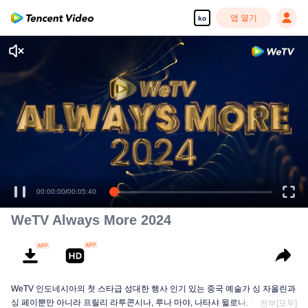
앱 열기
ko
00:00:01
/
00:05:40
WeTV Always More 2024
WeTV 인도네시아의 첫 스타급 성대한 행사 인기 있는 중국 예술가 싱 자올린과
싱 페이뿐만 아니라 프릴리 라투콘시나, 루나 마야, 나타샤 윌로나, 앙가 유난다,
전부[모두]