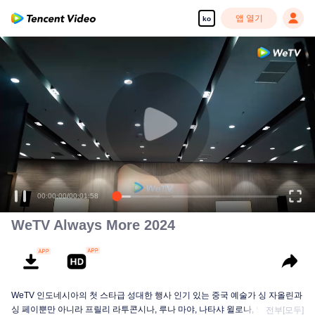
앱 열기
ko
고화질 콘텐츠를 끊김 없이 즐기세요
00:00:00
/
00:01:58
WeTV Always More 2024
WeTV 인도네시아의 첫 스타급 성대한 행사 인기 있는 중국 예술가 싱 자올린과
싱 페이뿐만 아니라 프릴리 라투콘시나, 루나 마야, 나타샤 윌로나, 앙가 유난다,
전부[모두]