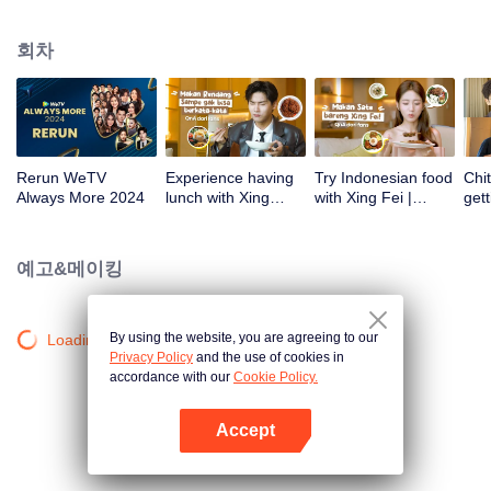
스테판 윌리엄, 시파 하주, 하이코 반 데르 베켄 등을 포함한 많은 국내 최고의
예술가들이 참석했다. 그리고 로사의 특별한 무대. 이 행사에서 위TV 인도네시
회차
아는 내년에 방송될 위TV 오리지널 시리즈도 발표했다.
Rerun WeTV
Experience having
Try Indonesian food
Chit
Always More 2024
lunch with Xing
with Xing Fei |
gett
Zhaolin! | WeTV
WeTV Always More
Xing
Always More
WeT
202
예고&메이킹
By using the website, you are agreeing to our
Loading…
Privacy Policy
and the use of cookies in
accordance with our
Cookie Policy.
Accept
앱 열기