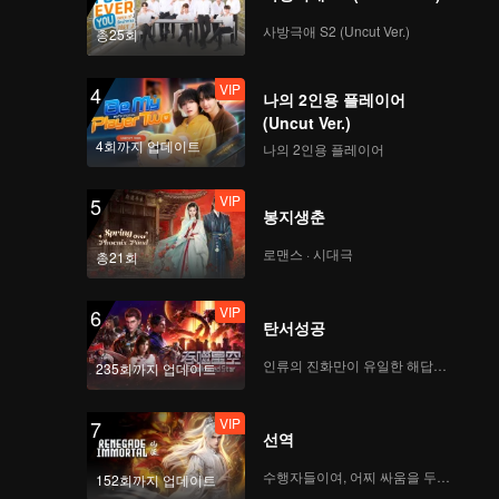
Prilly Latuconsina &
Reza Rahadian |
사방극애 S2 (Uncut Ver.)
총25회
WeTV Always More
2024
VIP
4
Pasangan TerWOW:
나의 2인용 플레이어
Angga Yunanda &
(Uncut Ver.)
Syifa Hadju | WeTV
4회까지 업데이트
나의 2인용 플레이어
Always More 2024
VIP
5
CEO TerWOW: Xing
봉지생춘
Zhao Lin | WeTV
Always More 2024
로맨스 · 시대극
총21회
VIP
6
Antagonis TerWOW:
탄서성공
Lukman Sardi | WeTV
Always More 2024
인류의 진화만이 유일한 해답이다
235회까지 업데이트
VIP
7
Air Mata TerWOW:
선역
Natasha Wilona |
WeTV Always More
수행자들이여, 어찌 싸움을 두려워하랴
152회까지 업데이트
2024