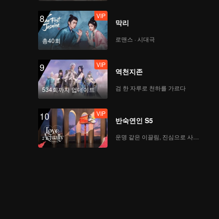
VIP
8
Rossa - Atas Nama
막리
Cinta | WeTV Always
More 2024
로맨스 · 시대극
총40회
VIP
9
Upcoming Title: Cinta
역천지존
Mati | WeTV Always
More 2024
검 한 자루로 천하를 가르다
534회까지 업데이트
VIP
10
Upcoming Title: Main
반숙연인 S5
Api | WeTV Always
More 2024
운명 같은 이끌림, 진심으로 사랑하다
Upcoming Title:
Kawin Tangan | WeTV
Always More 2024
Upcoming Title: Dua