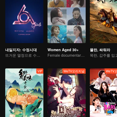
내일지자: 수정시대
Women Aged 30+
뮬란, 싸워라
뜨거운 열정으로 수정시대 오픈
Female documentary talk show
VIP
WeTV오리지널
WeTV
총12회