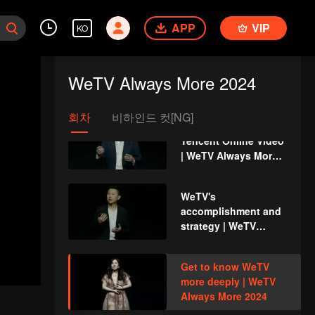
WeTV Always More
2024
APP
VIP
KO
Event Recap:
Thailand WeTV
WeTV Always More 2024
Always More 2024
회차
비하인드 컷[NG]
Introduction of
Tencent Online Video
| WeTV Always More
2024
WeTV's
accomplishment and
strategy | WeTV
Always More 2024
Get to know WeTV
more deeply | WeTV
Always More 2024