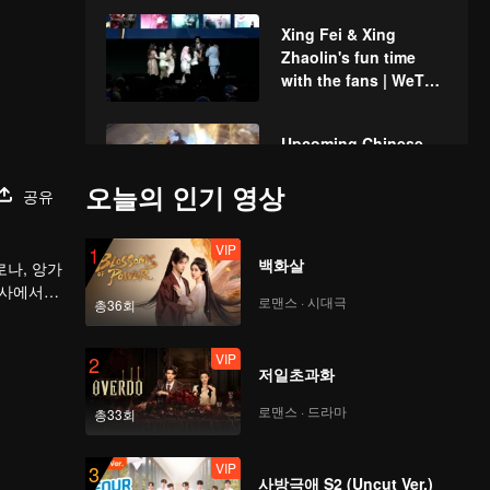
Xing Fei & Xing
Zhaolin's fun time
with the fans | WeTV
Always More 2024
Upcoming Chinese
Drama | WeTV Always
오늘의 인기 영상
More 2024
공유
VIP
1
Upcoming Title: My
백화살
로나, 앙가
Girl | WeTV Always
행사에서
More 2024
로맨스 · 시대극
총36회
VIP
2
Si Gemas TerWOW:
저일초과화
Xing Fei | WeTV
Always More 2024
로맨스 · 드라마
총33회
VIP
3
Pasutri TerWOW:
사방극애 S2 (Uncut Ver.)