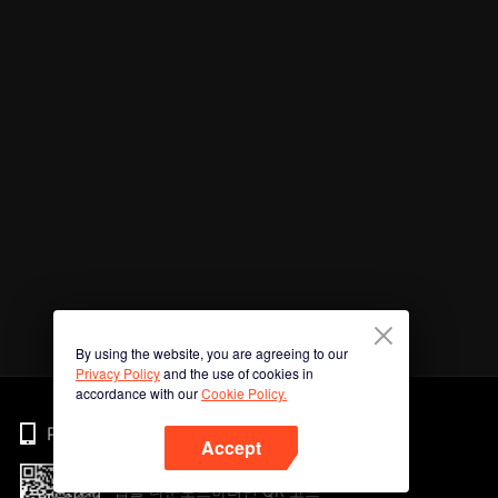
By using the website, you are agreeing to our
Privacy Policy
and the use of cookies in
accordance with our
Cookie Policy.
Phone
Accept
앱을 다운로드하려면 QR 코드