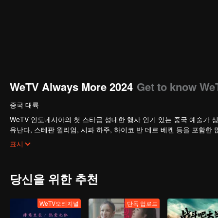
WeTV Always More 2024
Get to know We
중국 대륙
WeTV 인도네시아의 첫 스타급 성대한 행사 인기 있는 중국 예술가 
유난다, 스테판 윌리엄, 시파 하주, 하이코 반 데르 베켄 등을 포함한
위TV 인도네시아는 내년에 방송될 위TV 오리지널 시리즈도 발표했다
표시
당신을 위한 추천
WeTV오리지널
단독 업로드