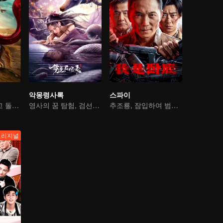
악몽령사록
스파이
목란, 갑주를 입고 돌아와 사방을 제압하다
영사의 꿈 탐험, 검선의 과거를 엿보다
추조룡, 잠입하여 범죄 조직과 대결
오리지널