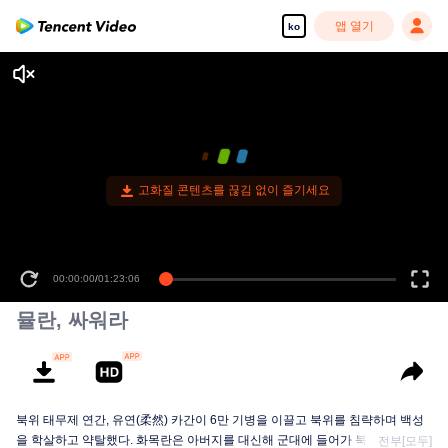
앱 열기
ko
고화질 콘텐츠를 끊김 없이 즐기세요
00:00:00
/
01:23:06
뮬란, 싸워라
북위 태무제 연간, 유연(柔然) 카간이 6만 기병을 이끌고 북위를 침략하며 백성
을 학살하고 약탈했다. 화목란은 아버지를 대신해 군대에 들어가 북위의 유연
전부[모두]