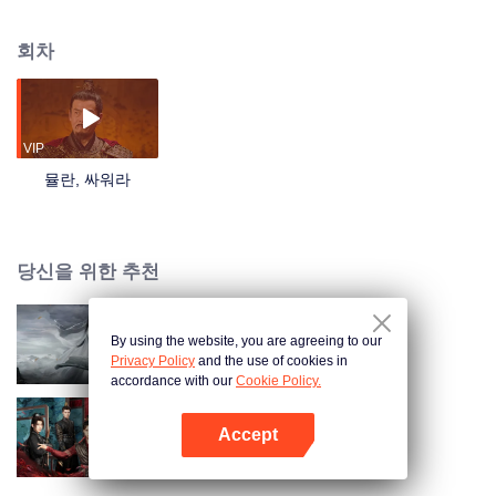
정벌 전쟁에 참전한다. 군에서 연전연승하던 목란은 정원장군에 봉해져 평양왕
장손한과 나란히 싸웠다. 한 번의 실수로 목란이 부상을 당하며 여성 신분이 드
회차
러나, 군영을 떠날 수밖에 없게 된다. 집으로 돌아온 그녀를 유연이 추격하여 살
해하려 들고, 마을 주민들을 인질로 삼자 목란이 나서서 주민들을 보호한다. 압
송되던 도중 기회를 노려 탈출한 목란은 마귀성(魔鬼城)에 떨어지게 되고, 그곳
에서 오랫동안 억압받아 온 동족 지도자 아이나를 만난다. 공동의 적과 복수의
마음은 목란에게 다시 투지를 불태우게 했고, 그들은 함께 대영으로 돌아가 원
VIP
래 부대와 합류하여 유연 대군을 무찌른다.
뮬란, 싸워라
당신을 위한 추천
By using the website, you are agreeing to our
신조협려: 사랑이란 무엇인가
Privacy Policy
and the use of cookies in
accordance with our
Cookie Policy.
Accept
연연화안어포
앱 열기