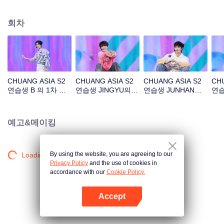
아래 길'
회차
CHUANG ASIA S2
CHUANG ASIA S2
CHUANG ASIA S2
CHU
연습생 B 의 1차 공
연습생 JINGYU의 1
연습생 JUNHAN의 1
연습
연 직캠
차 공연 직캠
차 공연 직캠
공연
예고&메이킹
By using the website, you are agreeing to our
Loading…
Privacy Policy
and the use of cookies in
accordance with our
Cookie Policy.
Accept
앱 열기