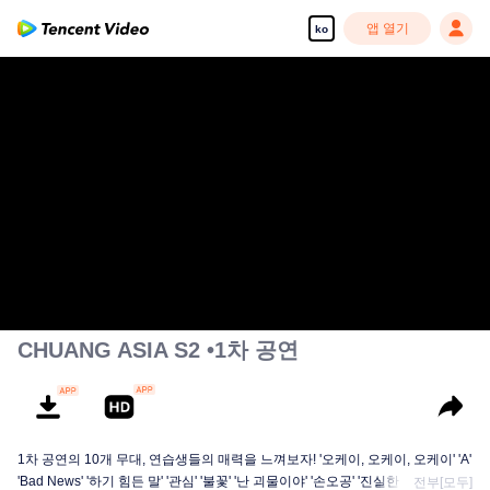
앱 열기
ko
CHUANG ASIA S2 •1차 공연
1차 공연의 10개 무대, 연습생들의 매력을 느껴보자! '오케이, 오케이, 오케이' 'A'
'Bad News' '하기 힘든 말' '관심' '불꽃' '난 괴물이야' '손오공' '진실한 사랑' '달빛
전부[모두]