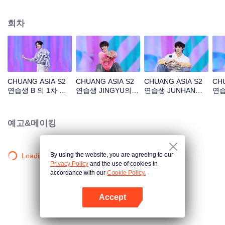
아래 길'
회차
CHUANG ASIA S2
CHUANG ASIA S2
CHUANG ASIA S2
CHU
연습생 B 의 1차 공
연습생 JINGYU의 1
연습생 JUNHAN의 1
연습
연 직캠
차 공연 직캠
차 공연 직캠
공연
예고&메이킹
By using the website, you are agreeing to our
Loading…
Privacy Policy
and the use of cookies in
accordance with our
Cookie Policy.
Accept
앱 열기