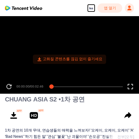
앱 열기
ko
고화질 콘텐츠를 끊김 없이 즐기세요
00:00:00
/
00:02:46
CHUANG ASIA S2 •1차 공연
1차 공연의 10개 무대, 연습생들의 매력을 느껴보자! '오케이, 오케이, 오케이' 'A'
'Bad News' '하기 힘든 말' '관심' '불꽃' '난 괴물이야' '손오공' '진실한 사랑' '달빛
전부[모두]