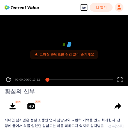
앱 열기
ko
고화질 콘텐츠를 끊김 없이 즐기세요
00:00:00
/
00:13:12
황실의 신부
서녀인 심지념은 정실 소생인 언니 심남교와 나란히 기억을 안고 회귀한다. 전
생에 궁에서 화를 입었던 심남교는 이를 피하고자 억지로 심지념을 궁에 들여보
전부[모두]