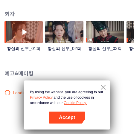
내지만, 심지념은 궁에서 치밀하게 계략을 세우며 통쾌한 반격을 시작하고, 영
리함으로 황제 남궁현우의 눈길을 사로잡는다. 그렇게 후궁과 조정의 음모가 휘
회차
몰아치는 가운데, 심지념과 남궁현우는 서로를 시험하던 관계에서 진심으로 연
모하는 사이로 발전하며 함께 황궁의 위기를 파헤쳐 나간다.
VIP
VIP
황실의 신부_01회
황실의 신부_02회
황실의 신부_03회
황
예고&메이킹
By using the website, you are agreeing to our
Loading…
Privacy Policy
and the use of cookies in
accordance with our
Cookie Policy.
Accept
앱 열기