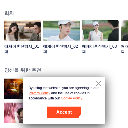
게 되었다. 두 사람이 다시 만났고, 잘못된 감정 표현으로 오해가 깊어졌다. 푸옌
청은 성몐이 바로 펜니이며 그녀가 임신한 사실을 알고 후회했으며 온갖 노력을
회차
다해 관계를 회복하려고 했다. 두 사람은 오해를 풀고 서로의 진심을 확인한 후,
함께 살아가기로 결심한다.
애재이혼진행시_01
애재이혼진행시_02
애재이혼진행시_03
애재
회
회
회
회
당신을 위한 추천
By using the website, you are agreeing to our
보보심험
Privacy Policy
and the use of cookies in
accordance with our
Cookie Policy.
Accept
심동적타
앱 열기