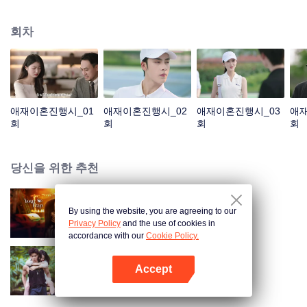
게 되었다. 두 사람이 다시 만났고, 잘못된 감정 표현으로 오해가 깊어졌다. 푸옌
청은 성몐이 바로 펜니이며 그녀가 임신한 사실을 알고 후회했으며 온갖 노력을
회차
다해 관계를 회복하려고 했다. 두 사람은 오해를 풀고 서로의 진심을 확인한 후,
함께 살아가기로 결심한다.
애재이혼진행시_01
애재이혼진행시_02
애재이혼진행시_03
애재
회
회
회
회
당신을 위한 추천
By using the website, you are agreeing to our
보보심험
Privacy Policy
and the use of cookies in
accordance with our
Cookie Policy.
Accept
우림애발생
앱 열기