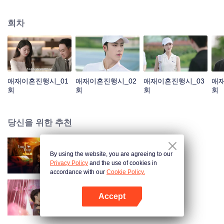
게 되었다. 두 사람이 다시 만났고, 잘못된 감정 표현으로 오해가 깊어졌다. 푸옌
청은 성몐이 바로 펜니이며 그녀가 임신한 사실을 알고 후회했으며 온갖 노력을
회차
다해 관계를 회복하려고 했다. 두 사람은 오해를 풀고 서로의 진심을 확인한 후,
함께 살아가기로 결심한다.
애재이혼진행시_01
애재이혼진행시_02
애재이혼진행시_03
애재
회
회
회
회
당신을 위한 추천
By using the website, you are agreeing to our
보보심험
Privacy Policy
and the use of cookies in
accordance with our
Cookie Policy.
Accept
심동적타
앱 열기